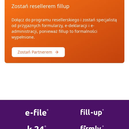
Zostań resellerem fillup
Dołącz do programu resellerskiego i zostań specjalistą
od przyjaznych formularzy, e-deklaracji i e-
administracji, ponieważ fillup to formalności
wypełnione.
Zostań Partnerem