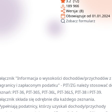
3.2
(
12
)
189 966
Wersja:
(8)
Obowiązuje od
01.01.2024
Zobacz formularz
ałącznik "Informacja o wysokości dochodów/przychodów z
agranicy i zapłaconym podatku" - PIT/ZG należy stosować d
eznań: PIT-36, PIT-36S, PIT-36L, PIT-36LS, PIT-38 i PIT-39.
ałącznik składa się odrębnie dla każdego zeznania.
ypełniają podatnicy, którzy uzyskali dochody/przychody