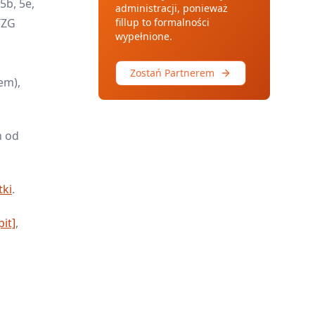
5b, 5e,
administracji, ponieważ
T/ZG
fillup to formalności
wypełnione.
Zostań Partnerem
em),
h od
tki
.
it]
,