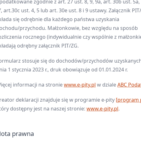
podatkowane zgodnie z art. 27 ust. 8, 9, 9a, art. 30b ust. 5a, 
f, art.30c ust. 4, 5 lub art. 30e ust. 8 i 9 ustawy. Załącznik PI
kłada się odrębnie dla każdego państwa uzyskania
ochodu/przychodu. Małżonkowie, bez względu na sposób
ozliczenia rocznego (indywidualnie czy wspólnie z małżonki
kładają odrębny załącznik PIT/ZG.
ormularz stosuje się do dochodów/przychodów uzyskanyc
nia 1 stycznia 2023 r., druk obowiązuje od 01.01.2024 r.
ięcej informacji na stronie
www.e-pity.pl
w dziale
ABC Poda
reator deklaracji znajduje się w programie e-pity
[program p
tóry dostępny jest na naszej stronie:
www.e-pity.pl
.
ota prawna