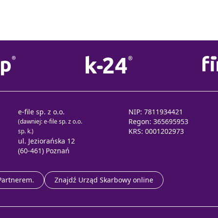
e-file sp. z o.o.
NIP: 7811934421
Regon: 365695953
(dawniej: e-file sp. z o.o.
KRS: 0001202973
sp. k.)
ul. Jeziorańska 12
(60-461) Poznań
 Partnerem.
Znajdź Urząd Skarbowy online