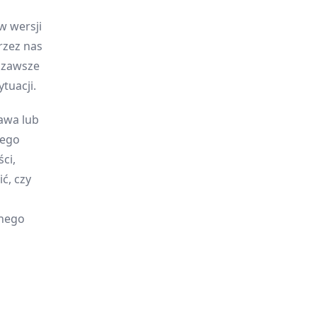
w wersji
rzez nas
y zawsze
tuacji.
awa lub
jego
ci,
ć, czy
onego