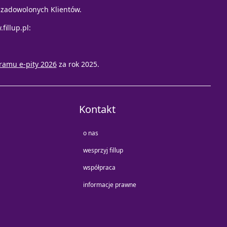
e zadowolonych Klientów.
fillup.pl
:
ramu e-pity 2026
za rok 2025.
Kontakt
o nas
wesprzyj fillup
współpraca
informacje prawne