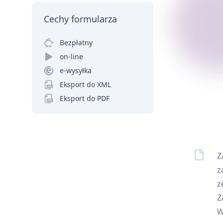
Cechy formularza
Bezpłatny
on-line
e-wysyłka
Eksport do XML
Eksport do PDF
Z
z
z
Z
W