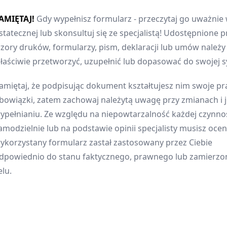
AMIĘTAJ!
Gdy wypełnisz formularz - przeczytaj go uważnie 
statecznej lub skonsultuj się ze specjalistą! Udostępnione p
zory druków, formularzy, pism, deklaracji lub umów należ
łaściwie przetworzyć, uzupełnić lub dopasować do swojej sy
amiętaj, że podpisując dokument kształtujesz nim swoje pr
bowiązki, zatem zachowaj należytą uwagę przy zmianach i 
ypełnianiu. Ze względu na niepowtarzalność każdej czynnoś
amodzielnie lub na podstawie opinii specjalisty musisz oceni
ykorzystany formularz zastał zastosowany przez Ciebie
dpowiednio do stanu faktycznego, prawnego lub zamierz
elu.