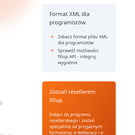
Format XML dla
programistów
Zobacz format pliku XML
dla programistów
Sprawdź możliwości
fillup API - integruj
wygodnie
Zostań resellerem
fillup
o
Dołącz do programu
resellerskiego i zostań
specjalistą od przyjaznych
formularzy, e-deklaracji i e-