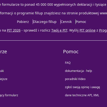
e formularze to ponad 45 000 000 wypełnionych deklaracji i tysiąc
nformacji o programie fillup znajdziesz na stronie produktowej
www.
Pobierz
Dlaczego fillup
Cennik
Pomoc
u na
PIT 2026
- sprawdź i rozlicz
Twój e PIT
. Wyślij
PIT online
z
Prog
rze
Pomoc
FAQ
uki
dokumentacja - help
iejsze
poradniki Video
zgłoś swoją opinię i uwagę
jący formularz
dane techniczne API, XML