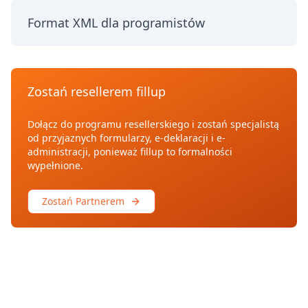
Format XML dla programistów
Zostań resellerem fillup
Dołącz do programu resellerskiego i zostań specjalistą
od przyjaznych formularzy, e-deklaracji i e-
administracji, ponieważ fillup to formalności
wypełnione.
Zostań Partnerem