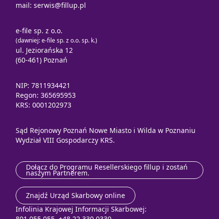
mail:
serwis@fillup.pl
e-file sp. z o.o.
(dawniej: e-file sp. z o.o. sp. k.)
ul. Jeziorańska 12
(60-461) Poznań
NIP: 7811934421
Regon: 365695953
KRS: 0001202973
Sąd Rejonowy Poznań Nowe Miasto i Wilda w Poznaniu
Wydział VIII Gospodarczy KRS.
Dołącz do Programu Resellerskiego fillup i zostań
naszym Partnerem.
Znajdź Urząd Skarbowy online
Infolinia Krajowej Informacji Skarbowej:
801 055 055, +48 22 330 0330