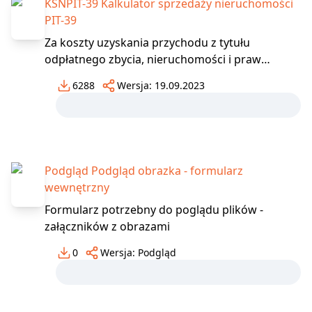
KSNPIT-39 Kalkulator sprzedaży nieruchomości
PIT-39
Za koszty uzyskania przychodu z tytułu
odpłatnego zbycia, nieruchomości i praw
związanych z nieruchomościami stanowią
6288
Wersja:
19.09.2023
udokumentowane koszty nabycia lub
udokumentowane koszty wytworzenia,
powiększone o udokumentowane nakłady,
które zwiększyły wartość rzeczy i praw
majątkowych, poc
Podgląd Podgląd obrazka - formularz
wewnętrzny
Formularz potrzebny do poglądu plików -
załączników z obrazami
0
Wersja:
Podgląd