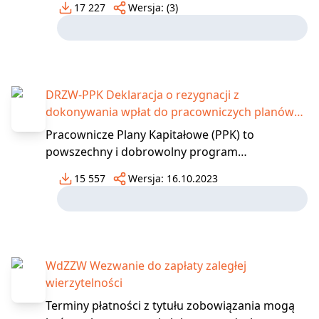
17 227
Wersja:
(3)
się podpisać, albo organ podatkowy. Na
formularzu PPO-1 może być zgłoszone także
dalsze pełnomocnictwo ogólne. Wypełnienie
części B.3 nie jest obowiąz
DRZW-PPK Deklaracja o rezygnacji z
dokonywania wpłat do pracowniczych planów
kapitałowych (PPK)
Pracownicze Plany Kapitałowe (PPK) to
powszechny i dobrowolny program
systematycznego oszczędzania, przeznaczony
15 557
Wersja:
16.10.2023
dla wszystkich osób zatrudnionych, które
podlegają obowiązkowo ubezpieczeniom
emerytalnemu i rentowym. Uczestnictwo w PPK
jest dobrowolne. Wpis do PPK odbywa się auto
WdZZW Wezwanie do zapłaty zaległej
wierzytelności
Terminy płatności z tytułu zobowiązania mogą