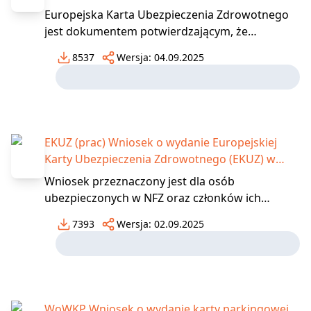
Europejska Karta Ubezpieczenia Zdrowotnego
jest dokumentem potwierdzającym, że
posiadacz jest osobą ubezpieczoną i ma prawo
8537
Wersja:
04.09.2025
do opieki zdrowotnej podczas pobytu w krajach
Unii Europejskiej i Europejskiego
Stowarzyszenia Wolnego Handlu. Karta jest
wydawana bezpłatnie przez NFZ. Ab
EKUZ (prac) Wniosek o wydanie Europejskiej
Karty Ubezpieczenia Zdrowotnego (EKUZ) w
związku z wykonywaniem pracy w innym
Wniosek przeznaczony jest dla osób
państwie UE/EFTA
ubezpieczonych w NFZ oraz członków ich
rodzin, których wyjazd do innego niż Polska
7393
Wersja:
02.09.2025
państwa członkowskiego UE/EFTA związany jest
z poszukiwaniem pracy, wykonywaniem pracy, w
tym wykonywaniem zadań służbowych na
polecenie pracodawcy oraz z pracą w
WoWKP Wniosek o wydanie karty parkingowej