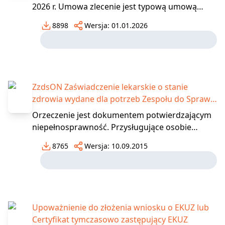
2026 r. Umowa zlecenie jest typową umową
zawieraną celem świadczenia określonych
8898
Wersja:
01.01.2026
czynności. Od umowy o pracę odróżnia ją nie
tylko kwestia mniejszego podporządkowania
zlecającemu, ale również wysokością składek
ZUS, jakie z takiej umowy
ZzdsON Zaświadczenie lekarskie o stanie
zdrowia wydane dla potrzeb Zespołu do Spraw
Orzekania o Niepełnosprawności (dla osób
Orzeczenie jest dokumentem potwierdzającym
powyżej 16 lat)
niepełnosprawność. Przysługujące osobie
niepełnosprawnej świadczenia oraz ulgi i
8765
Wersja:
10.09.2015
uprawnienia uzależnione są od orzeczonej
niepełnosprawności lub stopnia
niepełnosprawności, a w niektórych
przypadkach również od kodu schorzenia lub
szcze
Upoważnienie do złożenia wniosku o EKUZ lub
Certyfikat tymczasowo zastępujący EKUZ