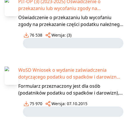
PIT-OP (3) (2023-2025) Oświadczenie o
przekazaniu lub wycofaniu zgody na
przekazanie części podatku należnego na rzecz
Oświadczenie o przekazaniu lub wycofaniu
organizacji pożytku publicznego (PIT-40A)
zgody na przekazanie części podatku należnego
na rzecz organizacji pożytku publicznego składa
76 538
Wersja:
(3)
się do 30 kwietnia roku następującego po roku
podatkowym do urzędu skarbowegoo którym
mowa w art. 45 ust. 1b ustawy. Oświadczenie
składapodatnik
WoSD Wniosek o wydanie zaświadczenia
dotyczącego podatku od spadków i darowizn
(spadków)
Formularz przeznaczony jest dla osób
(podatników podatku od spadków i darowizn),
które ubiegają się o wydanie zaświadczenia ze
75 970
Wersja:
07.10.2015
względu na swój interes prawny w urzędowym
potwierdzeniu określonych faktów lub stanu
prawnego lub potrzebujących zgody na zbycie w
formie aktu notarialn