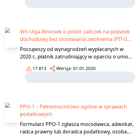
niemieckiej służbie publicznej, pracujących na
podstawie umowy zlecenia służbowego poza
granicami UE / EOG (&sect
Wn-Ulga Wniosek o pobór zaliczek na podatek
dochodowy bez stosowania zwolnienia (PIT-0
ulga dla młodych do 26 r.ż.)
Począwszy od wynagrodzeń wypłacanych w
2020 r., płatnik zatrudniający w oparciu o umowy
zlecenie lub pracę, zobowiązany jest
17 813
Wersja:
01.01.2020
automatycznie zaniechać poboru zaliczek na
podatek u osób do ukończenia 26 r.z, u których
przychód nie przekroczył 85.528 zł. Natomiast w
przypadku, jeżeli
PPO-1 – Pełnomocnictwo ogólne w sprawach
podatkowych
Formularz PPO-1 zgłasza mocodawca, adwokat,
radca prawny lub doradca podatkowy, osoba
sprawująca opiekę nad osobą, która nie może