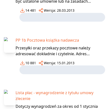
być ustalone umownie lub na zasadach
ogólnych. W przypadku braku terminu płatności
14 481
Wersja:
28.03.2013
przewidzianego w umowie osoba zobowiązana
powinna dokonać zapłaty na wezwanie
wierzyciela. Wezwanie stosowane jest również w
przypadku, gdy dłużnik nie
PP 1b Pocztowa książka nadawcza
Przesyłki oraz przekazy pocztowe należy
adresować dokładnie i czytelnie. Adres
umieszczony na przesyłce lub blankiecie
10 881
Wersja:
15.01.2013
przekazu pocztowego powinien zawierać dane
zamieszczone w następującej kolejności: imię i
nazwisko lub pełna nazwa adresata, nazwa ulicy,
numer domu i miesz
Lista płac - wynagrodzenie z tytułu umowy
zlecenie
Dotyczy wynagrodzeń za okres od 1 stycznia