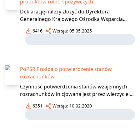
produktów rolno-spożywczych
Deklarację należy złożyć do Dyrektora
Generalnego Krajowego Ośrodka Wsparcia
Rolnictwa za pośrednictwem Oddziału
6416
Wersja:
05.05.2025
Terenowego KOWR właściwego miejscowo dla
siedziby przedsiębiorcy. Przedsiębiorcy
zobowiązani do wpłat na fundusze promocji
produktów rolno-spożywczych, o których mowa
PoPSR Prośba o potwierdzenie stanów
rozrachunków
Czynność potwierdzenia stanów wzajemnych
rozrachunków inicjowana jest przez wierzyciela i
zobowiązuje dłużnika do odpowiedzi w formie
6351
Wersja:
10.02.2020
potwierdzenia zgodności wskazanych sald lub
wskazania niezgodności i wartości
kwestionowanych, a także podnoszonych
przyczyn niezgodności. Potwier