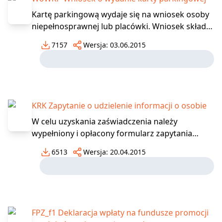
Kartę parkingową wydaje się na wniosek osoby
niepełnosprawnej lub placówki. Wniosek składa
się do przewodniczącego powiatowego zespołu
7157
Wersja:
03.06.2015
do spraw orzekania o niepełnosprawności,
właściwego ze względu na miejsce stałego
pobytu osoby niepełnosprawnej w rozumieniu
przepisów o ewidencj
KRK Zapytanie o udzielenie informacji o osobie
W celu uzyskania zaświadczenia należy
wypełniony i opłacony formularz zapytania
złożyć osobiście w Biurze Informacyjnym
6513
Wersja:
20.04.2015
Krajowego Rejestru Karnego lub jednym z
Punktów Informacyjnych KRK, bądź przesłać
pocztą na adres Biura Informacyjnego KRK.
Składając wniosek osobiście, należy
FPZ_f1 Deklaracja wpłaty na fundusze promocji