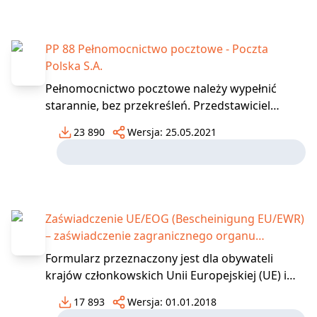
których wyjazd do innego niż Polska państwa
członkowskiego UE/EFTA jest związany
PP 88 Pełnomocnictwo pocztowe - Poczta
Polska S.A.
Pełnomocnictwo pocztowe należy wypełnić
starannie, bez przekreśleń. Przedstawiciel
instytucji wystawiający pełnomocnictwo jest
23 890
Wersja:
25.05.2021
obowiązany udowodnić, że na podstawie
przepisów prawnych jest uprawniony do
odbioru przesyłek pocztowych i kwot
przekazów pocztowych adresowych do instyt
Zaświadczenie UE/EOG (Bescheinigung EU/EWR)
– zaświadczenie zagranicznego organu
podatkowego o dochodach do zeznania
Formularz przeznaczony jest dla obywateli
podatkowego dot. podatku dochodowego
krajów członkowskich Unii Europejskiej (UE) i
(wersja dwujęzyczna)
krajów Europejskiego Obszaru Gospodarczego
17 893
Wersja:
01.01.2018
(EOG) oraz dla osób zatrudnionych w