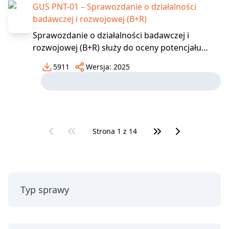
GUS PNT-01 – Sprawozdanie o działalności
badawczej i rozwojowej (B+R)
Sprawozdanie o działalności badawczej i
rozwojowej (B+R) służy do oceny potencjału
naukowo-badawczego kraju. Obejmuje ono
5911
Wersja:
2025
informacje w ujęciu dostosowanym do
standardów międzynarodowych, zawartych w
Podręczniku Frascati 2015, stosowanych w
krajach członkowskich OECD i UE (rozporz
Strona
1
z
14
Typ sprawy