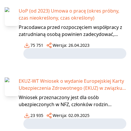
UoP (od 2023) Umowa o pracę (okres próbny,
czas nieokreślony, czas określony)
Pracodawca przed rozpoczęciem współpracy z
zatrudnianą osobą powinien zadecydować,
jakiego rodzaju umowa ma ich wiązać oraz na
75 751
Wersja:
26.04.2023
jaki czas ma ona być zawarta. Umowę o pracę
zawiera się na piśmie. Jeżeli umowa o pracę nie
została zawarta z zachowaniem formy pisemnej,
pracodawca prze
EKUZ-WT Wniosek o wydanie Europejskiej Karty
Ubezpieczenia Zdrowotnego (EKUZ) w związku z
czasowym pobytem w innym niż Polska
Wniosek przeznaczony jest dla osób
państwie członkowskim UE/EFTA
ubezpieczonych w NFZ, członków rodzin
zgłoszonych przez osoby ubezpieczone, osób
23 935
Wersja:
02.09.2025
nieubezpieczonych posiadających prawo do
świadczeń na gruncie przepisów krajowych,