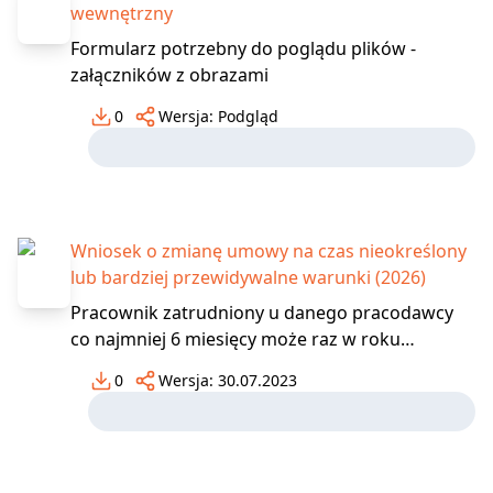
wewnętrzny
Formularz potrzebny do poglądu plików -
załączników z obrazami
0
Wersja:
Podgląd
Wniosek o zmianę umowy na czas nieokreślony
lub bardziej przewidywalne warunki (2026)
Pracownik zatrudniony u danego pracodawcy
co najmniej 6 miesięcy może raz w roku
kalendarzowym wystąpić do pracodawcy z
0
Wersja:
30.07.2023
wnioskiem, złożonym w postaci papierowej lub
elektronicznej, o zmianę rodzaju umowy o pracę
na umowę o pracę na czas nieokreślony lub o
bardziej przewidywalne i