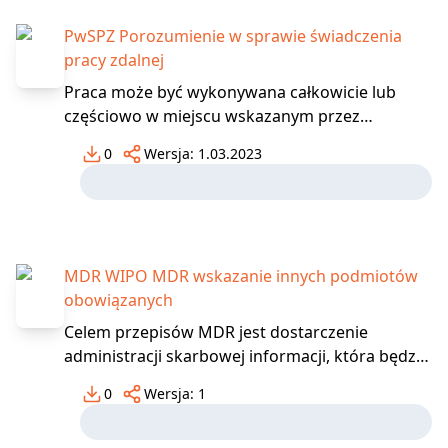
PwSPZ Porozumienie w sprawie świadczenia
pracy zdalnej
Praca może być wykonywana całkowicie lub
częściowo w miejscu wskazanym przez
pracownika i każdorazowo uzgodnionym z
0
Wersja:
1.03.2023
pracodawcą, w tym pod adresem zamieszkania
pracownika, w szczególności z wykorzystaniem
środków bezpośredniego porozumiewania się
na odległość. Podstawą do świadcz
MDR WIPO MDR wskazanie innych podmiotów
obowiązanych
Celem przepisów MDR jest dostarczenie
administracji skarbowej informacji, która będzie
wykorzystywana przez organy podatkowe do
0
Wersja:
1
poprawy jakości systemu podatkowego.
Dostarczane informacje umożliwią również