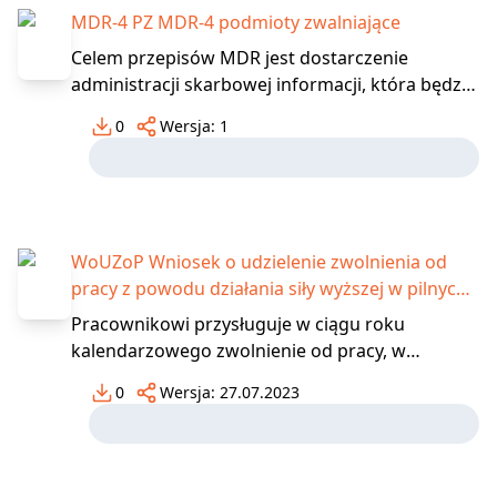
MDR-4 PZ MDR-4 podmioty zwalniające
Celem przepisów MDR jest dostarczenie
administracji skarbowej informacji, która będzie
wykorzystywana przez organy podatkowe do
0
Wersja:
1
poprawy jakości systemu podatkowego.
Dostarczane informacje umożliwią również
szybką reakcję w postaci ewentualnych zmian
legislacyjnych. Aby powstał o
WoUZoP Wniosek o udzielenie zwolnienia od
pracy z powodu działania siły wyższej w pilnych
sprawach rodzinnych spowodowanych chorobą
Pracownikowi przysługuje w ciągu roku
lub wypadkiem
kalendarzowego zwolnienie od pracy, w
wymiarze 2 dni albo 16 godzin, z powodu
0
Wersja:
27.07.2023
działania siły wyższej w pilnych sprawach
rodzinnych spowodowanych chorobą lub
wypadkiem, jeżeli jest niezbędna
natychmiastowa obecność pracownika. W