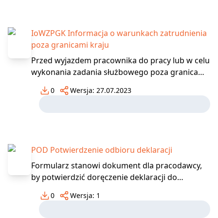
szybką reakcję w postaci ewentualnych zmian
legislacyjnych. Aby powstał o
IoWZPGK Informacja o warunkach zatrudnienia
poza granicami kraju
Przed wyjazdem pracownika do pracy lub w celu
wykonania zadania służbowego poza granicami
kraju na okres przekraczający 4 kolejne
0
Wersja:
27.07.2023
tygodnie pracodawca przekazuje pracownikowi
poza podstawową informacją o warunkach
zatrudnienia również informacje w postaci
papierowej lub elektronic
POD Potwierdzenie odbioru deklaracji
Formularz stanowi dokument dla pracodawcy,
by potwierdzić doręczenie deklaracji do
pracownika. Należy podać imię i nazwisko
0
Wersja:
1
pracownika, nazwę deklaracji oraz złożyć
własnoręczny podpis.