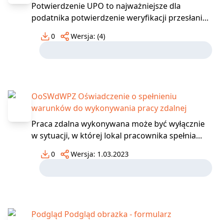
Potwierdzenie UPO to najważniejsze dla
podatnika potwierdzenie weryfikacji przesłania
druku przez Internet. Potwierdza on
0
Wersja:
(4)
poprawność wysyłki druku pod względem
formalnym. Otrzymanie numeru UPO jest zatem
potwierdzeniem, że druk znalazł się w organie
podatkowym w dacie, w której n
OoSWdWPZ Oświadczenie o spełnieniu
warunków do wykonywania pracy zdalnej
Praca zdalna wykonywana może być wyłącznie
w sytuacji, w której lokal pracownika spełnia
wymagania bezpieczeństwa oraz ergonomii
0
Wersja:
1.03.2023
pozwalających na prowadzenie czynności
pracowniczych. W przypadku polecenia
wykonywania pracy zdalnej, jej prowadzenie
może występować wyłącznie jeżeli
Podgląd Podgląd obrazka - formularz