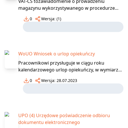
VAT-CS tozawiadomienie o prowadzeniu
magazynu wykorzystywanego w procedurze
magazynu typu call-off stock, Zawiadomienie
0
Wersja:
(1)
składają podatnicy, o których mowa w art. 15
ustawy, oraz podatnicy podatku od wartości
dodanejnieposiadający siedziby działalności
gospodarczej ani stałego mi
WoUO Wniosek o urlop opiekuńczy
Pracownikowi przysługuje w ciągu roku
kalendarzowego urlop opiekuńczy, w wymiarze
5 dni, w celu zapewnienia osobistej opieki lub
0
Wersja:
28.07.2023
wsparcia osobie będącej członkiem rodziny lub
zamieszkującej w tym samym gospodarstwie
domowym, która wymaga opieki lub wsparcia z
poważnych względów m
UPO (4) Urzędowe poświadczenie odbioru
dokumentu elektronicznego