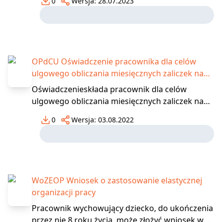
0
Wersja:
28.07.2023
w wymiarze 16 godzin albo 2 dni, z
zachowaniem prawa do wynagrodzenia. O
sposobie wykorzystania zwolnienia w danym
roku kalendarzowym decyduje praco
OPdCU Oświadczenie pracownika dla celów
ulgowego obliczania miesięcznych zaliczek na
podatek dochodowy od osób fizycznych
Oświadczenieskłada pracownik dla celów
ulgowego obliczania miesięcznych zaliczek na
podatek dochodowy od osób fizycznych w
0
Wersja:
03.08.2022
zakładzie pracy, którego dochody nie
przekroczą górnej granicy pierwszego
przedziału skali podatkowej (120.000 zł), a
małżonek nie uzyskuje żadnych dochodów.
WoZEOP Wniosek o zastosowanie elastycznej
organizacji pracy
Pracownik wychowujący dziecko, do ukończenia
przez nie 8 roku życia, może złożyć wniosek w