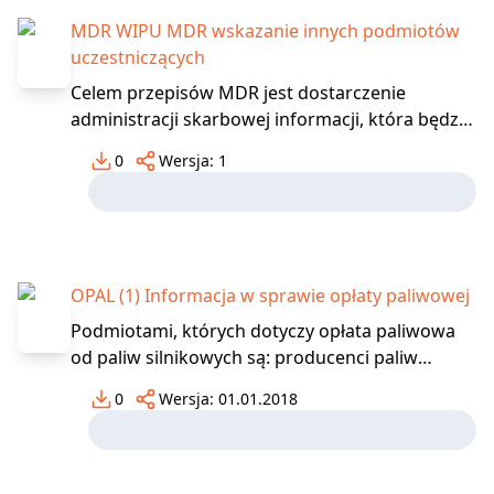
okresie tego z
MDR WIPU MDR wskazanie innych podmiotów
uczestniczących
Celem przepisów MDR jest dostarczenie
administracji skarbowej informacji, która będzie
wykorzystywana przez organy podatkowe do
0
Wersja:
1
poprawy jakości systemu podatkowego.
Dostarczane informacje umożliwią również
szybką reakcję w postaci ewentualnych zmian
legislacyjnych. Aby powstał o
OPAL (1) Informacja w sprawie opłaty paliwowej
Podmiotami, których dotyczy opłata paliwowa
od paliw silnikowych są: producenci paliw
silnikowych i gazu, importerzy paliw silnikowych
0
Wersja:
01.01.2018
i gazu, podmioty dokonujące nabycia
wewnątrzwspólnotowego, w rozumieniu
przepisów o podatku akcyzowym, paliw
silnikowych i gazu, inne podmi