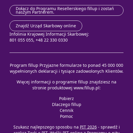
Dołącz do Programu Resellerskiego fillup i zostań
naszym Partnerem.
Znajdź Urząd Skarbowy online
Infolinia Krajowej Informacji Skarbowej:
801 055 055, +48 22 330 0330
Program fillup Przyjazne formularze to ponad 45 000 000
wypełnionych deklaracji i tysiące zadowolonych Klientów.
Więcej informacji o programie fillup znajdziesz na
stronie produktowej
www.fillup.pl
:
Pobierz
Dlaczego fillup
Cennik
Pomoc
Szukasz najlepszego sposobu na
PIT 2026
- sprawdź i
rozlicz
Twój e PIT
. Wyślij
PIT online
z
Programu e-pity