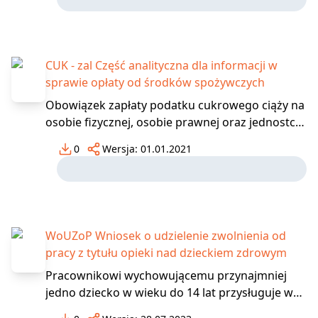
Dostarczane informacje umożliwią również
szybką reakcję w postaci ewentualnych zmian
legislacyjnych. Aby powstał o
CUK - zal Część analityczna dla informacji w
sprawie opłaty od środków spożywczych
Obowiązek zapłaty podatku cukrowego ciąży na
osobie fizycznej, osobie prawnej oraz jednostce
organizacyjnej nieposiadającej osobowości
0
Wersja:
01.01.2021
prawnej, która: sprzedaje napoje do punktów
sprzedaż detalicznej produkuje, nabywa napoje
z innych krajów UE lub spoza UE i prowadzi ich
sprz
WoUZoP Wniosek o udzielenie zwolnienia od
pracy z tytułu opieki nad dzieckiem zdrowym
Pracownikowi wychowującemu przynajmniej
jedno dziecko w wieku do 14 lat przysługuje w
ciągu roku kalendarzowego zwolnienie od pracy