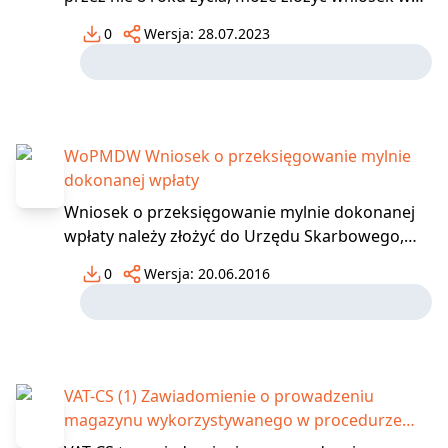
postaci papierowej lub elektronicznej o
0
Wersja:
28.07.2023
zastosowanie do niego elastycznej organizacji
pracy. Wniosek składa się w terminie nie
krótszym niż 21 dni przed planowanym
rozpoczęciem korzystania
WoPMDW Wniosek o przeksięgowanie mylnie
dokonanej wpłaty
Wniosek o przeksięgowanie mylnie dokonanej
wpłaty należy złożyć do Urzędu Skarbowego,
niezwłocznie po wykryciu błędnie dokonanej
0
Wersja:
20.06.2016
płatności, do którego trafiły pieniądze. Wniosek
powinien zawierać: - urząd skarbowy, w którym
ma zostać złożony wniosek, - dane
identyfikacyjne tj.
VAT-CS (1) Zawiadomienie o prowadzeniu
magazynu wykorzystywanego w procedurze
magazynu typu call-off stock