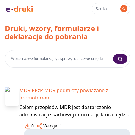
Druki, wzory, formularze i
deklaracje do pobrania
MDR PPzP MDR podmioty powiązane z
promotorem
Celem przepisów MDR jest dostarczenie
administracji skarbowej informacji, która będzie
wykorzystywana przez organy podatkowe do
0
Wersja:
1
poprawy jakości systemu podatkowego.