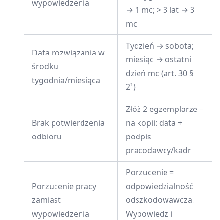
wypowiedzenia
→ 1 mc; > 3 lat → 3
mc
Tydzień → sobota;
Data rozwiązania w
miesiąc → ostatni
środku
dzień mc (art. 30 §
tygodnia/miesiąca
2¹)
Złóż 2 egzemplarze –
Brak potwierdzenia
na kopii: data +
odbioru
podpis
pracodawcy/kadr
Porzucenie =
Porzucenie pracy
odpowiedzialność
zamiast
odszkodowawcza.
wypowiedzenia
Wypowiedz i