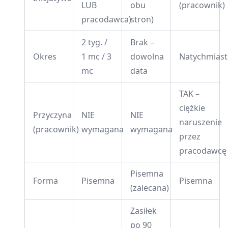
LUB
obu
(pracownik)
pracodawca)
stron)
2 tyg. /
Brak –
Okres
1 mc / 3
dowolna
Natychmias
mc
data
TAK –
ciężkie
Przyczyna
NIE
NIE
naruszenie
(pracownik)
wymagana
wymagana
przez
pracodawcę
Pisemna
Forma
Pisemna
Pisemna
(zalecana)
Zasiłek
po 90