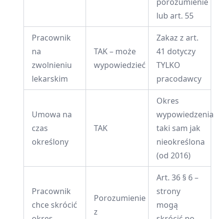
porozumienie
lub art. 55
Pracownik
Zakaz z art.
na
TAK – może
41 dotyczy
zwolnieniu
wypowiedzieć
TYLKO
lekarskim
pracodawcy
Okres
Umowa na
wypowiedzenia
czas
TAK
taki sam jak
określony
nieokreślona
(od 2016)
Art. 36 § 6 –
Pracownik
strony
Porozumienie
chce skrócić
mogą
z
okres
skrócić po