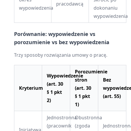
pracodawcą
wypowiedzenia
dokonaniu
wypowiedzenia
Porównanie: wypowiedzenie vs
porozumienie vs bez wypowiedzenia
Trzy sposoby rozwiązania umowy o pracę.
Porozumienie
Wypowiedzenie
stron
Bez
(art. 30
Kryterium
(art. 30
wypowiedze
§ 1 pkt
§ 1 pkt
(art. 55)
2)
1)
Jednostronna
Obustronna
(pracownik
(zgoda
Jednostronn
Inicjatywa