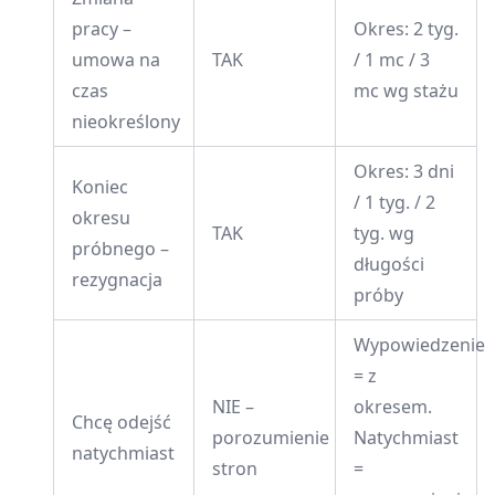
pracy –
Okres: 2 tyg.
umowa na
TAK
/ 1 mc / 3
czas
mc wg stażu
nieokreślony
Okres: 3 dni
Koniec
/ 1 tyg. / 2
okresu
TAK
tyg. wg
próbnego –
długości
rezygnacja
próby
Wypowiedzenie
= z
NIE –
okresem.
Chcę odejść
porozumienie
Natychmiast
natychmiast
stron
=