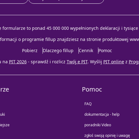
e formularze to ponad 45 000 000 wypełnionych deklaracji i tysiąc
nformacji o programie fillup znajdziesz na stronie produktowej
www.
Pobierz
Dlaczego fillup
Cennik
Pomoc
u na
PIT 2026
- sprawdź i rozlicz
Twój e PIT
. Wyślij
PIT online
z
Prog
rze
Pomoc
FAQ
uki
dokumentacja - help
iejsze
poradniki Video
zgłoś swoją opinię i uwagę