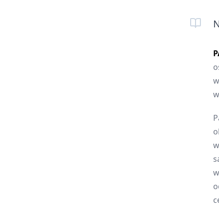
N
P
o
w
w
P
o
w
s
w
o
c