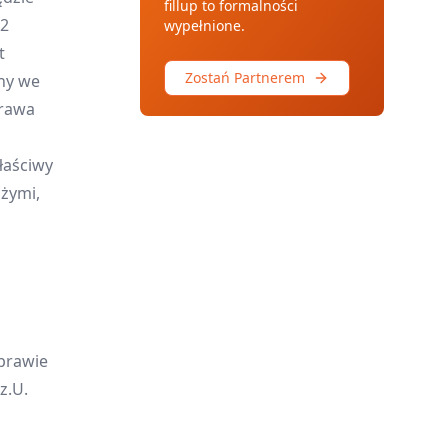
fillup to formalności
 2
wypełnione.
t
Zostań Partnerem
ny we
prawa
łaściwy
żymi,
sprawie
z.U.