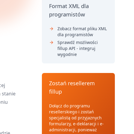
Format XML dla
programistów
Zobacz format pliku XML
dla programistów
Sprawdź możliwości
fillup API - integruj
wygodnie
Zostań resellerem
cej
fillup
 stanie
eniu
Dołącz do programu
resellerskiego i zostań
specjalistą od przyjaznych
formularzy, e-deklaracji i e-
administracji, ponieważ
ędzie