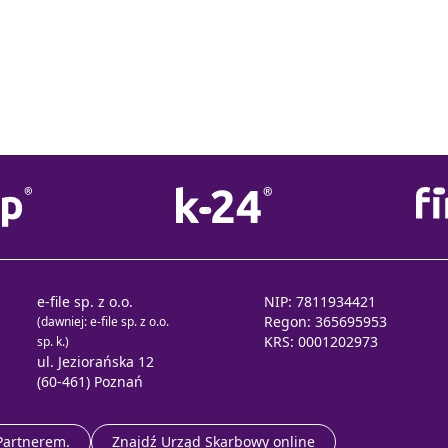
e-file sp. z o.o.
NIP: 7811934421
Regon: 365695953
(dawniej: e-file sp. z o.o.
KRS: 0001202973
sp. k.)
ul. Jeziorańska 12
(60-461) Poznań
 Partnerem.
Znajdź Urząd Skarbowy online