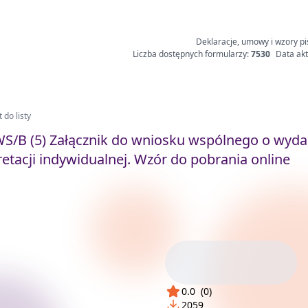
Deklaracje, umowy i wzory pi
Liczba dostępnych formularzy:
7530
Data akt
 do listy
S/B (5) Załącznik do wniosku wspólnego o wyda
retacji indywidualnej. Wzór do pobrania online
0.0
(
0
)
2059