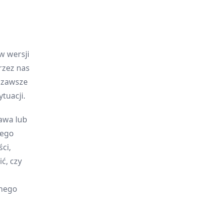
w wersji
rzez nas
y zawsze
tuacji.
awa lub
jego
ci,
ć, czy
onego