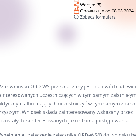
Wersja:
(5)
Obowiązuje od
08.08.2024
Zobacz formularz
zór wniosku ORD-WS przeznaczony jest dla dwóch lub wię
ainteresowanych uczestniczących w tym samym zaistniałym
aktycznym albo mających uczestniczyć w tym samym zdarz
rzyszłym. Wniosek składa zainteresowany wskazany przez
ozostałych zainteresowanych jako strona postępowania.
ypełnienie i załączenie załącznika ORD-WS/B do wniosku b