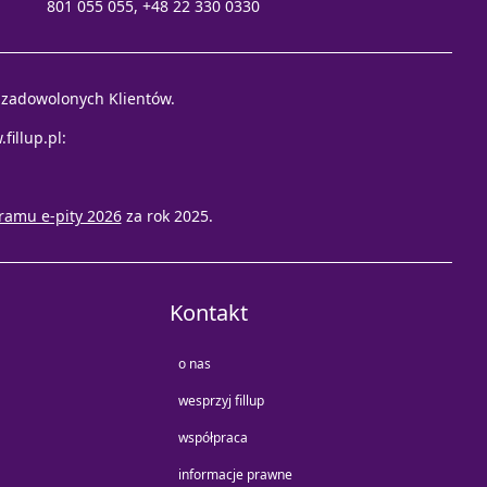
801 055 055, +48 22 330 0330
e zadowolonych Klientów.
fillup.pl
:
ramu e-pity 2026
za rok 2025.
Kontakt
o nas
wesprzyj fillup
współpraca
informacje prawne