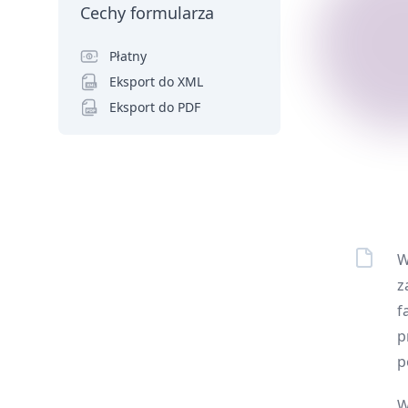
Cechy formularza
Płatny
Eksport do XML
Eksport do PDF
W
z
f
p
p
W