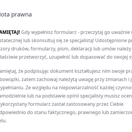
ota prawna
AMIĘTAJ!
Gdy wypełnisz formularz - przeczytaj go uważnie 
statecznej lub skonsultuj się ze specjalistą! Udostępnione p
zory druków, formularzy, pism, deklaracji lub umów należ
łaściwie przetworzyć, uzupełnić lub dopasować do swojej sy
amiętaj, że podpisując dokument kształtujesz nim swoje pr
bowiązki, zatem zachowaj należytą uwagę przy zmianach i 
ypełnianiu. Ze względu na niepowtarzalność każdej czynnoś
amodzielnie lub na podstawie opinii specjalisty musisz oceni
ykorzystany formularz zastał zastosowany przez Ciebie
dpowiednio do stanu faktycznego, prawnego lub zamierz
elu.