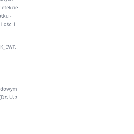
 efekcie
tku -
lości i
PK_EWP.
hodowym
Dz. U. z