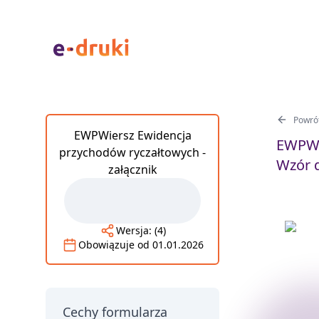
Powrót
EWPWiersz Ewidencja
EWPWie
przychodów ryczałtowych -
Wzór d
załącznik
Wersja:
(4)
Obowiązuje od
01.01.2026
Cechy formularza