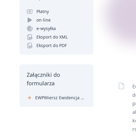
Płatny
on-line
e-wysyłka
Eksport do XML
Eksport do PDF
Załączniki do
formularza
E
d
EWPWiersz Ewidencja przychodów ryczałtowych - załącznik
p
a
k
r