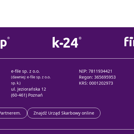
e-file sp. z o.o.
NIP: 7811934421
Regon: 365695953
(dawniej: e-file sp. z o.o.
KRS: 0001202973
sp. k.)
ul. Jeziorańska 12
(60-461) Poznań
 Partnerem.
Znajdź Urząd Skarbowy online