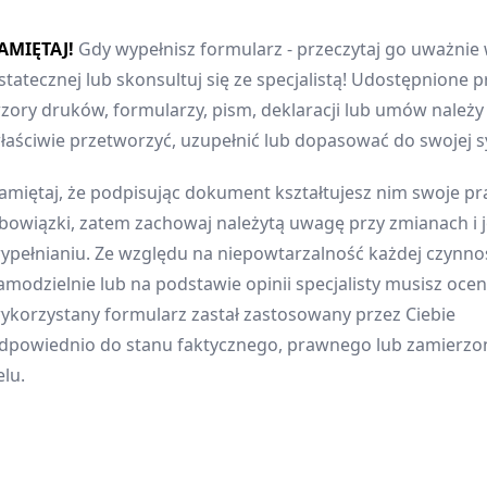
AMIĘTAJ!
Gdy wypełnisz formularz - przeczytaj go uważnie 
statecznej lub skonsultuj się ze specjalistą! Udostępnione p
zory druków, formularzy, pism, deklaracji lub umów należ
łaściwie przetworzyć, uzupełnić lub dopasować do swojej sy
amiętaj, że podpisując dokument kształtujesz nim swoje pr
bowiązki, zatem zachowaj należytą uwagę przy zmianach i 
ypełnianiu. Ze względu na niepowtarzalność każdej czynnoś
amodzielnie lub na podstawie opinii specjalisty musisz oceni
ykorzystany formularz zastał zastosowany przez Ciebie
dpowiednio do stanu faktycznego, prawnego lub zamierz
elu.