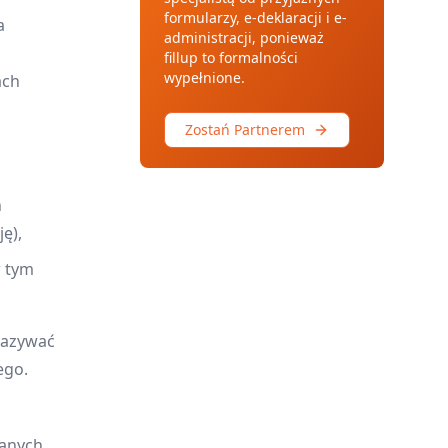
formularzy, e-deklaracji i e-
a
administracji, ponieważ
fillup to formalności
wypełnione.
ach
Zostań Partnerem
h
ę),
w tym
ekazywać
ego.
zanych