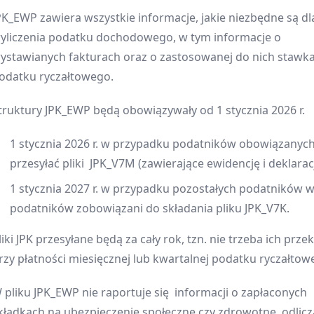
PK_EWP zawiera wszystkie informacje, jakie niezbędne są dl
yliczenia podatku dochodowego, w tym informacje o
ystawianych fakturach oraz o zastosowanej do nich stawk
odatku ryczałtowego.
truktury JPK_EWP będą obowiązywały od 1 stycznia 2026 r.
1 stycznia 2026 r. w przypadku podatników obowiązanyc
przesyłać pliki JPK_V7M (zawierające ewidencję i deklaracj
1 stycznia 2027 r. w przypadku pozostałych podatników 
podatników zobowiązani do składania pliku JPK_V7K.
liki JPK przesyłane będą za cały rok, tzn. nie trzeba ich prz
rzy płatności miesięcznej lub kwartalnej podatku ryczałtow
 pliku JPK_EWP nie raportuje się informacji o zapłaconych
kładkach na ubezpieczenie społeczne czy zdrowotne, odlic