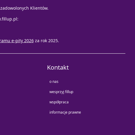
e zadowolonych Klientów.
fillup.pl
:
ramu e-pity 2026
za rok 2025.
Kontakt
o nas
wesprzyj fillup
współpraca
informacje prawne