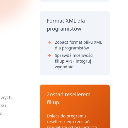
Format XML dla
programistów
Zobacz format pliku XML
dla programistów
Sprawdź możliwości
fillup API - integruj
wygodnie
Zostań resellerem
owych,
fillup
iku
go
Dołącz do programu
resellerskiego i zostań
specjalistą od przyjaznych