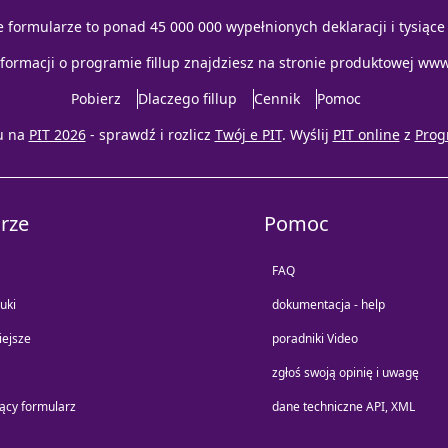
e formularze to ponad 45 000 000 wypełnionych deklaracji i tysiąc
nformacji o programie fillup znajdziesz na stronie produktowej
www.
Pobierz
Dlaczego fillup
Cennik
Pomoc
u na
PIT 2026
- sprawdź i rozlicz
Twój e PIT
. Wyślij
PIT online
z
Prog
rze
Pomoc
FAQ
uki
dokumentacja - help
iejsze
poradniki Video
zgłoś swoją opinię i uwagę
jący formularz
dane techniczne API, XML