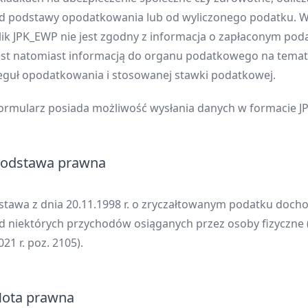
d podstawy opodatkowania lub od wyliczonego podatku. W
lik JPK_EWP nie jest zgodny z informacja o zapłaconym poda
est natomiast informacją do organu podatkowego na temat i
eguł opodatkowania i stosowanej stawki podatkowej.
ormularz posiada możliwość wysłania danych w formacie J
odstawa prawna
stawa z dnia 20.11.1998 r. o zryczałtowanym podatku doc
d niektórych przychodów osiąganych przez osoby fizyczne (
021 r. poz. 2105).
ota prawna