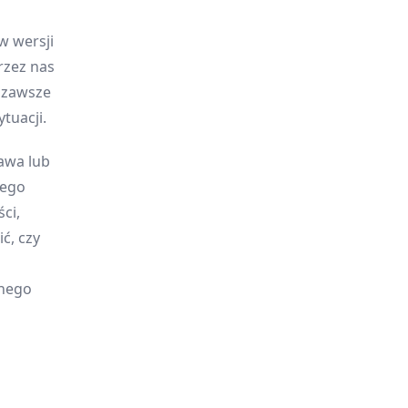
w wersji
rzez nas
y zawsze
tuacji.
awa lub
jego
ci,
ć, czy
onego