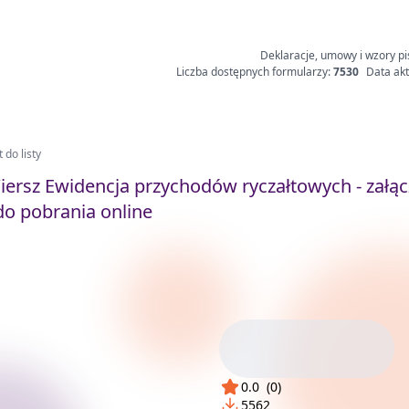
Deklaracje, umowy i wzory pi
Liczba dostępnych formularzy:
7530
Data akt
 do listy
rsz Ewidencja przychodów ryczałtowych - załąc
o pobrania online
0.0
(
0
)
5562