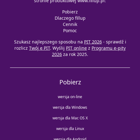
stronie produktowej
www.fillup.pl
:
Pobierz
Dlaczego fillup
Cennik
Pomoc
Szukasz najlepszego sposobu na
PIT 2026
- sprawdź i
rozlicz
Twój e PIT
. Wyślij
PIT online
z
Programu e-pity
2026
za rok 2025.
Pobierz
wersja on-line
wersja dla Windows
wersja dla Mac OS X
wersja dla Linux
wersja dla Android