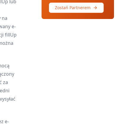
lUp lub
Zostań Partnerem
y na
owany e-
i fillUp
 można
mocą
łączony
ć za
edni
wysyłać
z e-