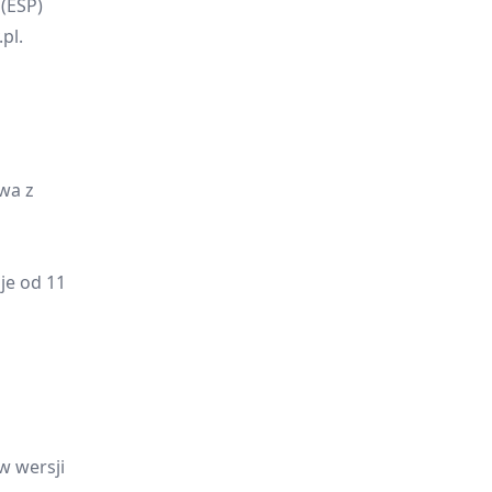
(ESP)
pl.
wa z
je od 11
w wersji