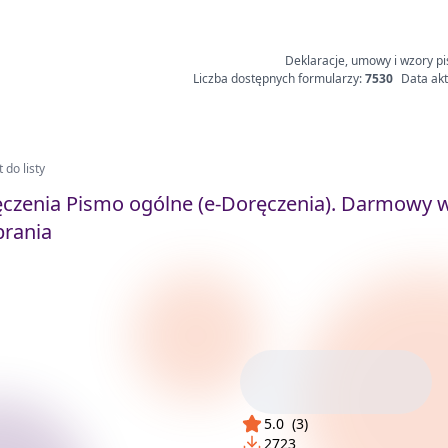
Deklaracje, umowy i wzory pi
Liczba dostępnych formularzy:
7530
Data akt
 do listy
ęczenia Pismo ogólne (e-Doręczenia). Darmowy 
brania
5.0
(
3
)
2723