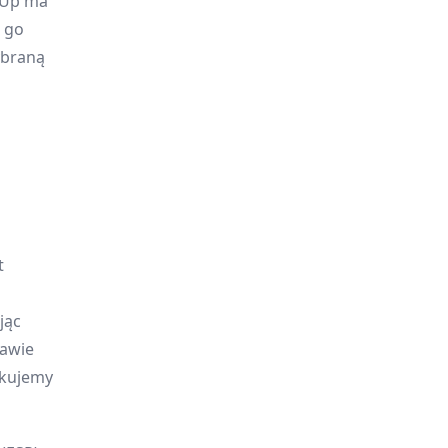
llUp ma
 go
ybraną
t
jąc
rawie
ekujemy