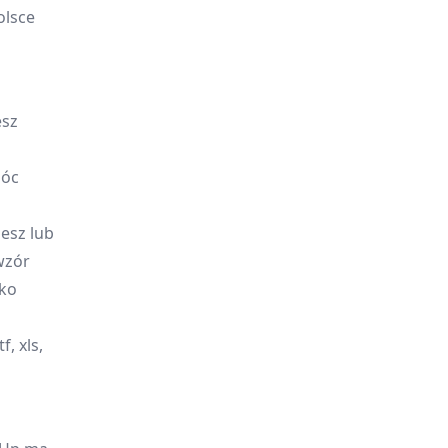
olsce
esz
móc
esz lub
wzór
ako
, xls,