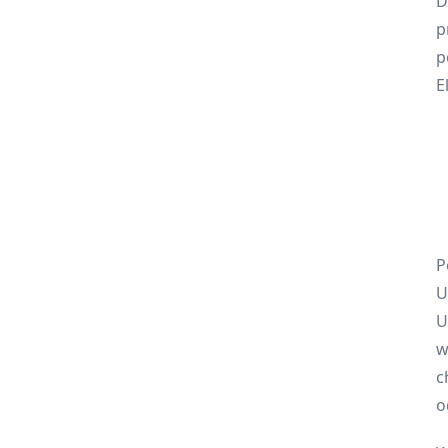
D
p
p
E
1
2
3
4
P
U
U
w
c
o