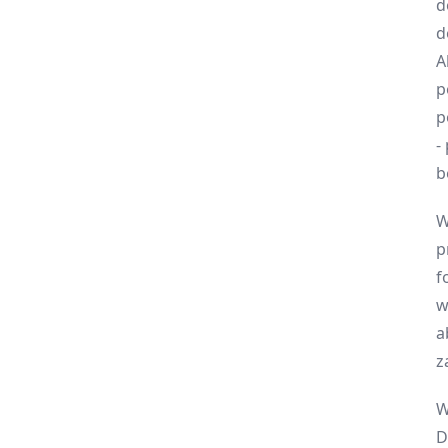
d
d
A
p
p
-
b
W
p
f
w
a
z
W
D