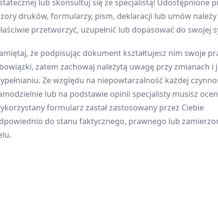
statecznej lub skonsultuj się ze specjalistą! Udostępnione p
zory druków, formularzy, pism, deklaracji lub umów należ
łaściwie przetworzyć, uzupełnić lub dopasować do swojej sy
amiętaj, że podpisując dokument kształtujesz nim swoje pr
bowiązki, zatem zachowaj należytą uwagę przy zmianach i 
ypełnianiu. Ze względu na niepowtarzalność każdej czynnoś
amodzielnie lub na podstawie opinii specjalisty musisz oceni
ykorzystany formularz zastał zastosowany przez Ciebie
dpowiednio do stanu faktycznego, prawnego lub zamierz
elu.