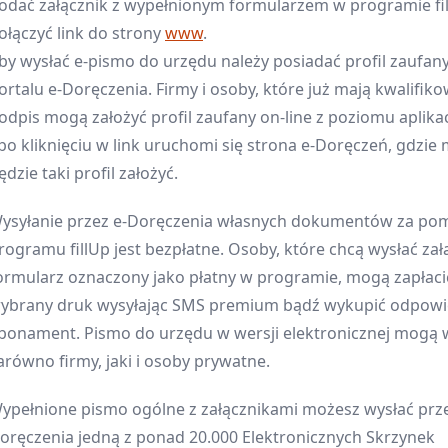
odać załącznik z wypełnionym formularzem w programie fil
ołączyć link do strony
www
.
by wysłać e-pismo do urzędu należy posiadać profil zaufan
ortalu e-Doręczenia. Firmy i osoby, które już mają kwalifik
odpis mogą założyć profil zaufany on-line z poziomu aplikacj
 po kliknięciu w link uruchomi się strona e-Doręczeń, gdzie
ędzie taki profil założyć.
ysyłanie przez e-Doręczenia własnych dokumentów za po
rogramu fillUp jest bezpłatne. Osoby, które chcą wysłać za
ormularz oznaczony jako płatny w programie, mogą zapłaci
ybrany druk wysyłając SMS premium bądź wykupić odpowi
bonament. Pismo do urzędu w wersji elektronicznej mogą 
arówno firmy, jaki i osoby prywatne.
ypełnione pismo ogólne z załącznikami możesz wysłać prze
oręczenia jedną z ponad 20.000 Elektronicznych Skrzynek