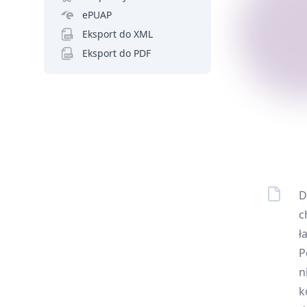
ePUAP
Eksport do XML
Eksport do PDF
D
c
ł
P
n
k