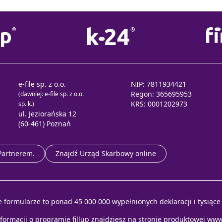
e-file sp. z o.o.
NIP: 7811934421
Regon: 365695953
(dawniej: e-file sp. z o.o.
KRS: 0001202973
sp. k.)
ul. Jeziorańska 12
(60-461) Poznań
 Partnerem.
Znajdź Urząd Skarbowy online
e formularze to ponad 45 000 000 wypełnionych deklaracji i tysiąc
nformacji o programie fillup znajdziesz na stronie produktowej
www.