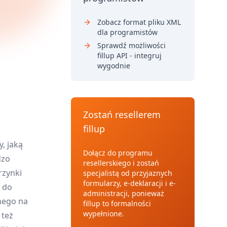
Zobacz format pliku XML
dla programistów
Sprawdź możliwości
fillup API - integruj
wygodnie
Zostań resellerem
fillup
, jaką
Dołącz do programu
dzo
resellerskiego i zostań
rzynki
specjalistą od przyjaznych
formularzy, e-deklaracji i e-
 do
administracji, ponieważ
nego na
fillup to formalności
wypełnione.
 też