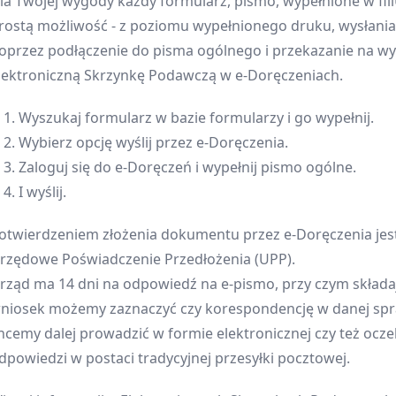
la Twojej wygody każdy formularz, pismo, wypełnione w fi
rostą możliwość - z poziomu wypełnionego druku, wysłania
oprzez podłączenie do pisma ogólnego i przekazanie na w
lektroniczną Skrzynkę Podawczą w e-Doręczeniach.
. Wyszukaj formularz w bazie formularzy i go wypełnij.
. Wybierz opcję wyślij przez e-Doręczenia.
. Zaloguj się do e-Doręczeń i wypełnij pismo ogólne.
. I wyślij.
otwierdzeniem złożenia dokumentu przez e-Doręczenia jes
rzędowe Poświadczenie Przedłożenia (UPP).
rząd ma 14 dni na odpowiedź na e-pismo, przy czym składa
niosek możemy zaznaczyć czy korespondencję w danej sp
hcemy dalej prowadzić w formie elektronicznej czy też ocz
dpowiedzi w postaci tradycyjnej przesyłki pocztowej.