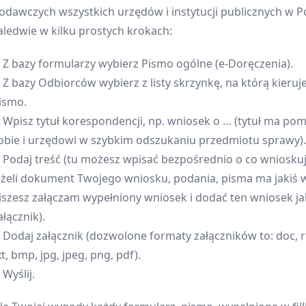
odawczych wszystkich urzędów i instytucji publicznych w P
aledwie w kilku prostych krokach:
 bazy formularzy wybierz Pismo ogólne (e-Doręczenia).
 bazy Odbiorców wybierz z listy skrzynkę, na którą kieruj
ismo.
pisz tytuł korespondencji, np. wniosek o … (tytuł ma po
obie i urzędowi w szybkim odszukaniu przedmiotu sprawy).
odaj treść (tu możesz wpisać bezpośrednio o co wnioskuj
eżeli dokument Twojego wniosku, podania, pisma ma jakiś 
iszesz załączam wypełniony wniosek i dodać ten wniosek j
ałącznik).
odaj załącznik (dozwolone formaty załączników to: doc, rtf
xt, bmp, jpg, jpeg, png, pdf).
yślij.