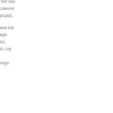
rzez nas
y zawsze
tuacji.
awa lub
jego
ci,
ć, czy
onego