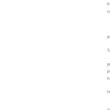
P
z
Z
Z
p
W
T
P
j
p
z
D
t
W