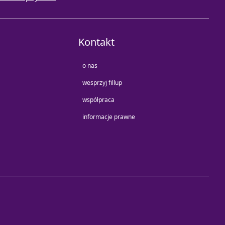
Kontakt
o nas
wesprzyj fillup
współpraca
informacje prawne