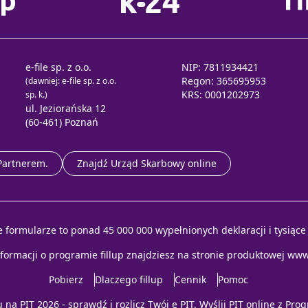
e-file sp. z o.o.
NIP: 7811934421
Regon: 365695953
(dawniej: e-file sp. z o.o.
KRS: 0001202973
sp. k.)
ul. Jeziorańska 12
(60-461) Poznań
 Partnerem.
Znajdź Urząd Skarbowy online
e formularze to ponad 45 000 000 wypełnionych deklaracji i tysiąc
nformacji o programie fillup znajdziesz na stronie produktowej
www.
Pobierz
Dlaczego fillup
Cennik
Pomoc
u na
PIT 2026
- sprawdź i rozlicz
Twój e PIT
. Wyślij
PIT online
z
Prog