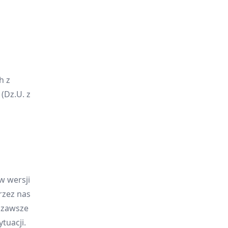
h z
(Dz.U. z
w wersji
rzez nas
y zawsze
tuacji.