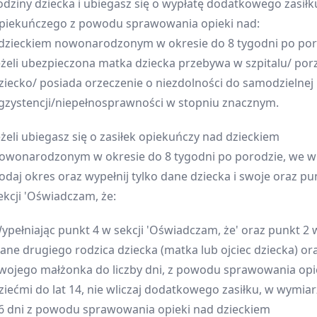
odziny dziecka i ubiegasz się o wypłatę dodatkowego zasiłk
piekuńczego z powodu sprawowania opieki nad:
 dzieckiem nowonarodzonym w okresie do 8 tygodni po por
eżeli ubezpieczona matka dziecka przebywa w szpitalu/ porz
ziecko/ posiada orzeczenie o niezdolności do samodzielnej
gzystencji/niepełnosprawności w stopniu znacznym.
eżeli ubiegasz się o zasiłek opiekuńczy nad dzieckiem
owonarodzonym w okresie do 8 tygodni po porodzie, we w
odaj okres oraz wypełnij tylko dane dziecka i swoje oraz pu
ekcji 'Oświadczam, że:
ypełniając punkt 4 w sekcji 'Oświadczam, że' oraz punkt 2 w
ane drugiego rodzica dziecka (matka lub ojciec dziecka) o
wojego małżonka do liczby dni, z powodu sprawowania opi
ziećmi do lat 14, nie wliczaj dodatkowego zasiłku, w wymia
6 dni z powodu sprawowania opieki nad dzieckiem