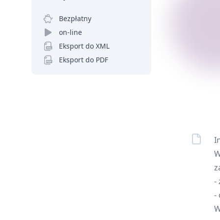
Bezpłatny
on-line
Eksport do XML
Eksport do PDF
I
W
z
-
-
W