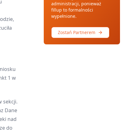
u
administracji, ponieważ
fillup to formalności
wypełnione.
odzie,
uciła
Zostań Partnerem
niosku
nkt 1 w
 sekcji.
raz Dane
eki nad
rze do