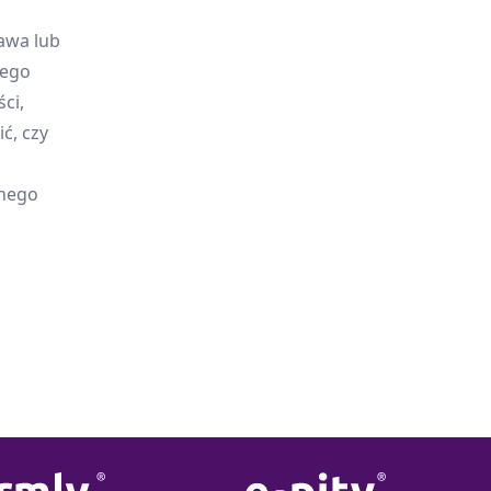
awa lub
jego
ci,
ć, czy
onego