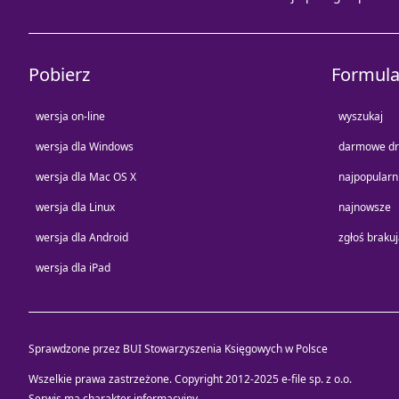
Pobierz
Formula
wersja on-line
wyszukaj
wersja dla Windows
darmowe dr
wersja dla Mac OS X
najpopularn
wersja dla Linux
najnowsze
wersja dla Android
zgłoś braku
wersja dla iPad
Sprawdzone przez BUI Stowarzyszenia Księgowych w Polsce
Wszelkie prawa zastrzeżone. Copyright 2012-2025
e-file sp. z o.o.
Serwis ma charakter informacyjny.