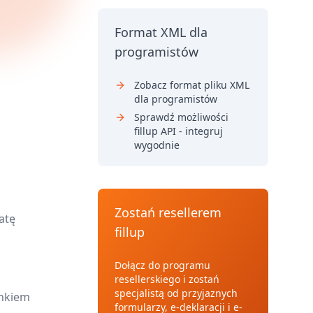
Format XML dla
programistów
Zobacz format pliku XML
dla programistów
Sprawdź możliwości
fillup API - integruj
wygodnie
Zostań resellerem
atę
fillup
Dołącz do programu
resellerskiego i zostań
specjalistą od przyjaznych
onkiem
formularzy, e-deklaracji i e-