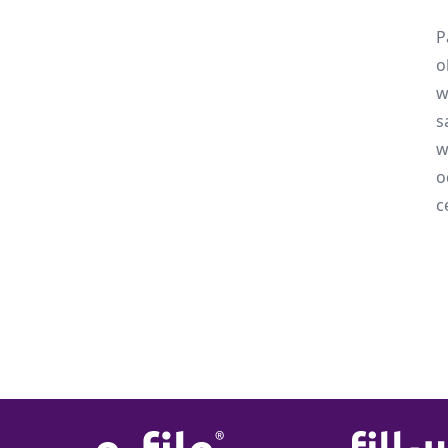
P
o
w
s
w
o
c