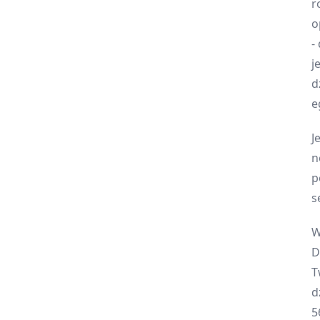
r
o
-
j
d
e
J
n
p
s
W
D
T
d
5