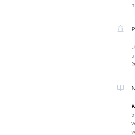
n
P
U
u
2
N
P
o
w
w