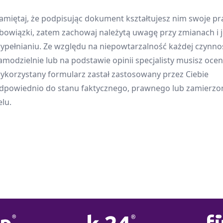
amiętaj, że podpisując dokument kształtujesz nim swoje pr
bowiązki, zatem zachowaj należytą uwagę przy zmianach i 
ypełnianiu. Ze względu na niepowtarzalność każdej czynnoś
amodzielnie lub na podstawie opinii specjalisty musisz oceni
ykorzystany formularz zastał zastosowany przez Ciebie
dpowiednio do stanu faktycznego, prawnego lub zamierz
elu.