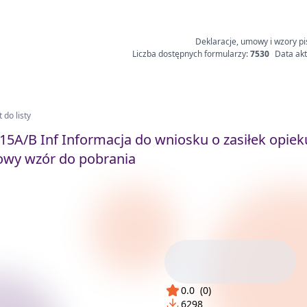
Deklaracje, umowy i wzory pi
Liczba dostępnych formularzy:
7530
Data akt
 do listy
15A/B Inf Informacja do wniosku o zasiłek opiek
wy wzór do pobrania
0.0
(
0
)
6298