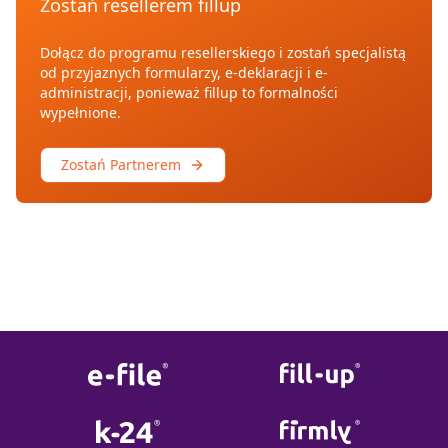
Zostań resellerem fillup
Dołącz do programu resellerskiego i zostań specjalistą
od przyjaznych formularzy, e-deklaracji i e-
administracji, ponieważ fillup to formalności
wypełnione.
Zostań Partnerem