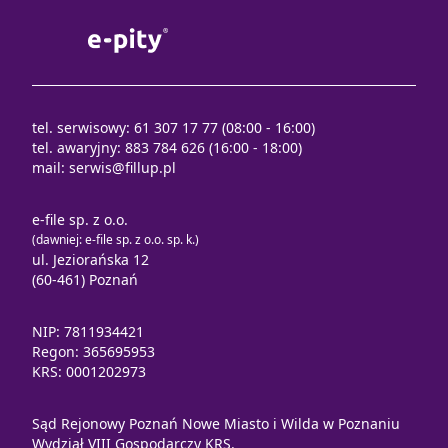
tel. serwisowy: 61 307 17 77 (08:00 - 16:00)
tel. awaryjny: 883 784 626 (16:00 - 18:00)
mail:
serwis@fillup.pl
e-file sp. z o.o.
(dawniej: e-file sp. z o.o. sp. k.)
ul. Jeziorańska 12
(60-461) Poznań
NIP: 7811934421
Regon: 365695953
KRS: 0001202973
Sąd Rejonowy Poznań Nowe Miasto i Wilda w Poznaniu
Wydział VIII Gospodarczy KRS.