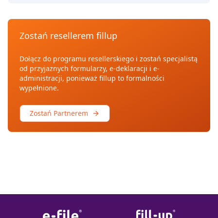
Zostań resellerem fillup
Dołącz do programu resellerskiego i zostań specjalistą
od przyjaznych formularzy, e-deklaracji i e-
administracji, ponieważ fillup to formalności
wypełnione.
Zostań Partnerem