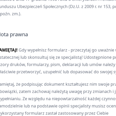
unduszu Ubezpieczeń Społecznych (Dz.U. z 2009 r. nr 153, p
 poźn. zm.).
ota prawna
AMIĘTAJ!
Gdy wypełnisz formularz - przeczytaj go uważnie 
statecznej lub skonsultuj się ze specjalistą! Udostępnione p
zory druków, formularzy, pism, deklaracji lub umów należ
łaściwie przetworzyć, uzupełnić lub dopasować do swojej sy
amiętaj, że podpisując dokument kształtujesz nim swoje pr
bowiązki, zatem zachowaj należytą uwagę przy zmianach i 
ypełnianiu. Ze względu na niepowtarzalność każdej czynnoś
amodzielnie lub na podstawie opinii specjalisty musisz oceni
ykorzystany formularz zastał zastosowany przez Ciebie