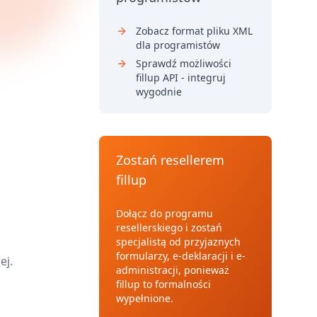
Zobacz format pliku XML
dla programistów
Sprawdź możliwości
fillup API - integruj
wygodnie
Zostań resellerem
fillup
Dołącz do programu
resellerskiego i zostań
specjalistą od przyjaznych
formularzy, e-deklaracji i e-
ej.
administracji, ponieważ
fillup to formalności
wypełnione.