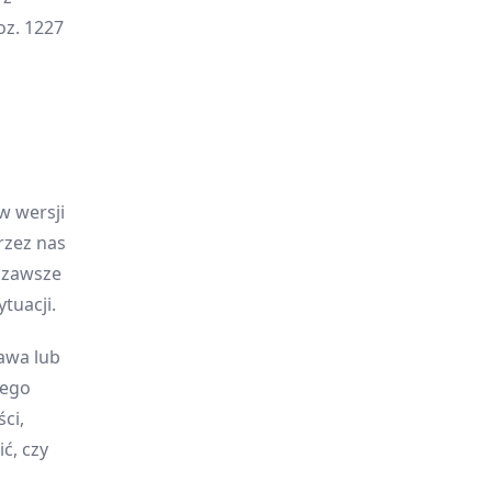
oz. 1227
w wersji
rzez nas
y zawsze
tuacji.
awa lub
jego
ci,
ć, czy