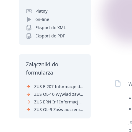
Płatny
on-line
Eksport do XML
Eksport do PDF
Załączniki do
formularza
W
ZUS E 207 Informacje dotyczące przebiegu ubezpieczenia osoby ubezpieczonej
ZUS OL-10 Wywiad zawodowy
ZUS ERN Inf Informacja do wniosku o rentę z tytułu niezdolności do pracy
ZUS OL-9 Zaświadczenie o stanie zdrowia
J
p