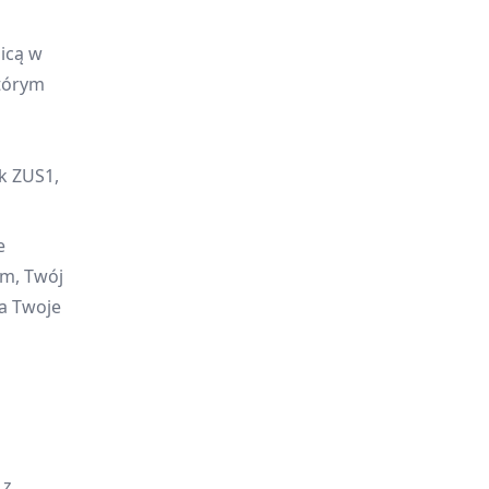
nicą w
którym
k ZUS1,
e
m, Twój
a Twoje
 z