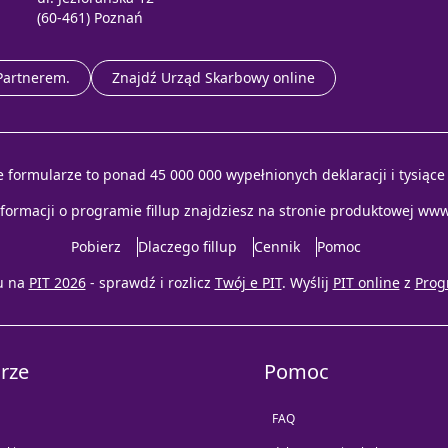
(60-461) Poznań
 Partnerem.
Znajdź Urząd Skarbowy online
e formularze to ponad 45 000 000 wypełnionych deklaracji i tysiąc
nformacji o programie fillup znajdziesz na stronie produktowej
www.
Pobierz
Dlaczego fillup
Cennik
Pomoc
u na
PIT 2026
- sprawdź i rozlicz
Twój e PIT
. Wyślij
PIT online
z
Prog
rze
Pomoc
FAQ