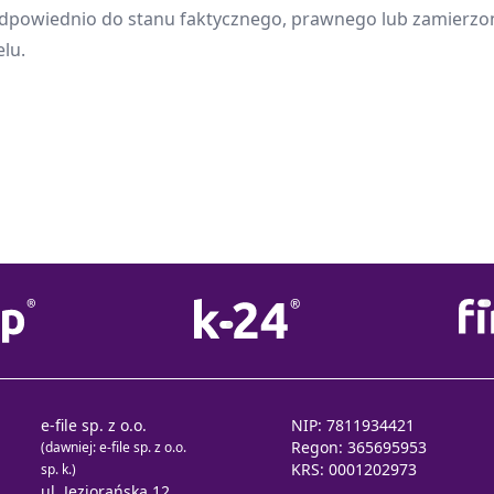
dpowiednio do stanu faktycznego, prawnego lub zamierz
elu.
e-file sp. z o.o.
NIP: 7811934421
Regon: 365695953
(dawniej: e-file sp. z o.o.
KRS: 0001202973
sp. k.)
ul. Jeziorańska 12