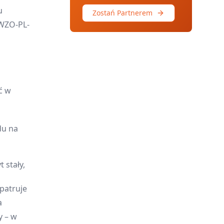
u
Zostań Partnerem
 WZO-PL-
ć w
du na
 stały,
patruje
a
y – w