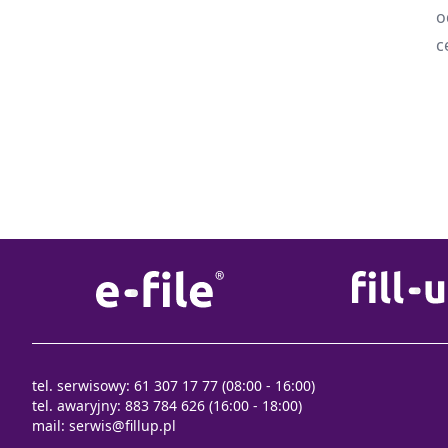
o
c
tel. serwisowy: 61 307 17 77 (08:00 - 16:00)
tel. awaryjny: 883 784 626 (16:00 - 18:00)
mail:
serwis@fillup.pl