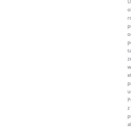
U
o
r
p
o
p
t
z
w
e
p
u
P
z
p
a