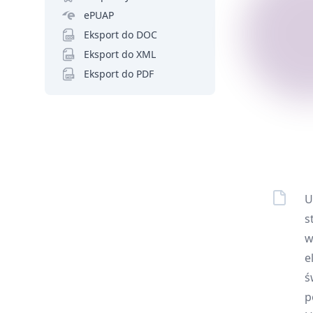
ePUAP
Eksport do DOC
Eksport do XML
Eksport do PDF
U
s
w
e
ś
p