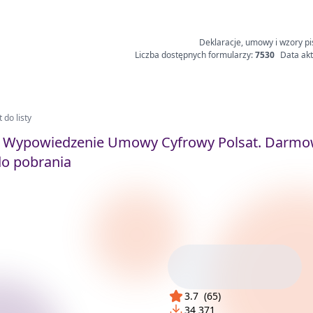
Deklaracje, umowy i wzory pi
Liczba dostępnych formularzy:
7530
Data akt
 do listy
Wypowiedzenie Umowy Cyfrowy Polsat. Darmo
do pobrania
3.7
(
65
)
34 371