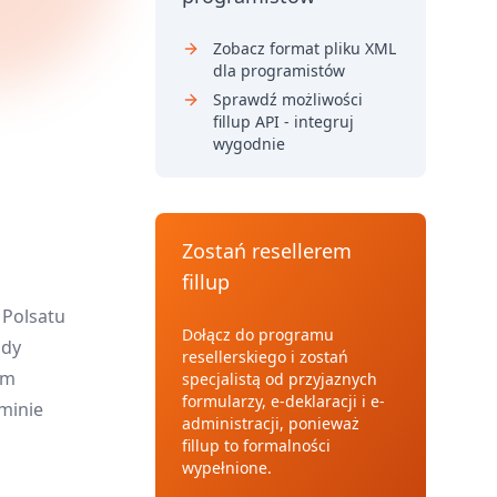
Zobacz format pliku XML
dla programistów
Sprawdź możliwości
fillup API - integruj
wygodnie
Zostań resellerem
fillup
 Polsatu
Dołącz do programu
ady
resellerskiego i zostań
ym
specjalistą od przyjaznych
formularzy, e-deklaracji i e-
minie
administracji, ponieważ
fillup to formalności
wypełnione.