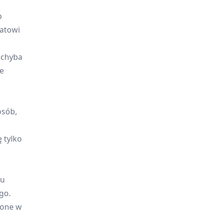
b
atowi
 chyba
e
osób,
 tylko
su
go.
żone w