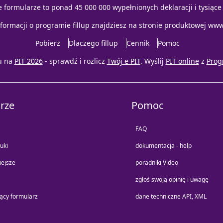
e formularze to ponad 45 000 000 wypełnionych deklaracji i tysiąc
nformacji o programie fillup znajdziesz na stronie produktowej
www.
Pobierz
Dlaczego fillup
Cennik
Pomoc
u na
PIT 2026
- sprawdź i rozlicz
Twój e PIT
. Wyślij
PIT online
z
Prog
rze
Pomoc
FAQ
uki
dokumentacja - help
iejsze
poradniki Video
zgłoś swoją opinię i uwagę
jący formularz
dane techniczne API, XML