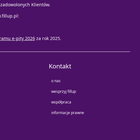
e zadowolonych Klientów.
fillup.pl
:
ramu e-pity 2026
za rok 2025.
Kontakt
o nas
wesprzyj fillup
współpraca
informacje prawne