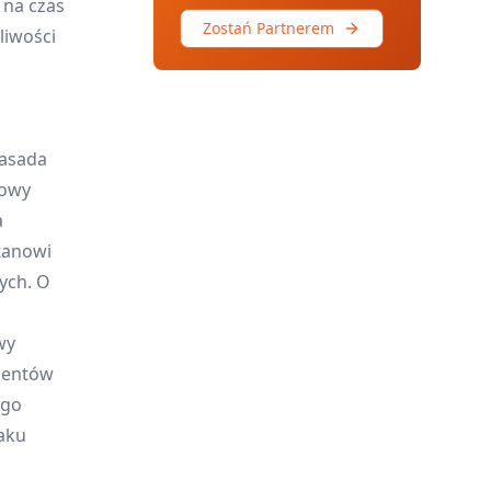
 na czas
Zostań Partnerem
liwości
Zasada
mowy
a
tanowi
ych. O
wy
nentów
ego
aku