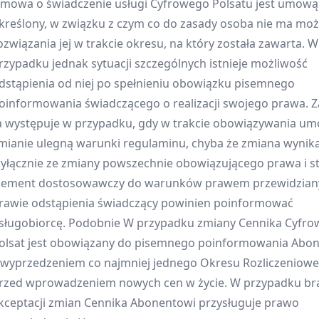
mowa o świadczenie usługi Cyfrowego Polsatu jest umową
kreślony, w związku z czym co do zasady osoba nie ma moż
ozwiązania jej w trakcie okresu, na który została zawarta. W
rzypadku jednak sytuacji szczególnych istnieje możliwość
dstąpienia od niej po spełnieniu obowiązku pisemnego
oinformowania świadczącego o realizacji swojego prawa. 
a występuje w przypadku, gdy w trakcie obowiązywania u
mianie ulegną warunki regulaminu, chyba że zmiana wynik
yłącznie ze zmiany powszechnie obowiązującego prawa i s
lement dostosowawczy do warunków prawem przewidzian
rawie odstąpienia świadczący powinien poinformować
sługobiorcę. Podobnie W przypadku zmiany Cennika Cyfro
olsat jest obowiązany do pisemnego poinformowania Abo
 wyprzedzeniem co najmniej jednego Okresu Rozliczeniow
rzed wprowadzeniem nowych cen w życie. W przypadku br
kceptacji zmian Cennika Abonentowi przysługuje prawo