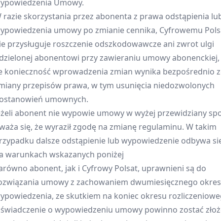
ypowiedzenia Umowy.
 razie skorzystania przez abonenta z prawa odstąpienia lu
ypowiedzenia umowy po zmianie cennika, Cyfrowemu Pols
ie przysługuje roszczenie odszkodowawcze ani zwrot ulgi
dzielonej abonentowi przy zawieraniu umowy abonenckiej,
e konieczność wprowadzenia zmian wynika bezpośrednio z
miany przepisów prawa, w tym usunięcia niedozwolonych
ostanowień umownych.
eżeli abonent nie wypowie umowy w wyżej przewidziany sp
waża się, że wyraził zgodę na zmianę regulaminu. W takim
rzypadku dalsze odstąpienie lub wypowiedzenie odbywa się
a warunkach wskazanych poniżej
arówno abonent, jak i Cyfrowy Polsat, uprawnieni są do
ozwiązania umowy z zachowaniem dwumiesięcznego okre
ypowiedzenia, ze skutkiem na koniec okresu rozliczeniowe
świadczenie o wypowiedzeniu umowy powinno zostać zło