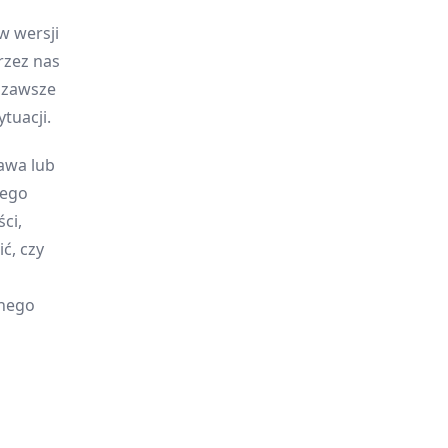
w wersji
rzez nas
y zawsze
tuacji.
awa lub
jego
ci,
ć, czy
onego