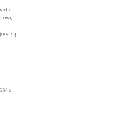
warto
ntowi,
cjonalną
64 r.