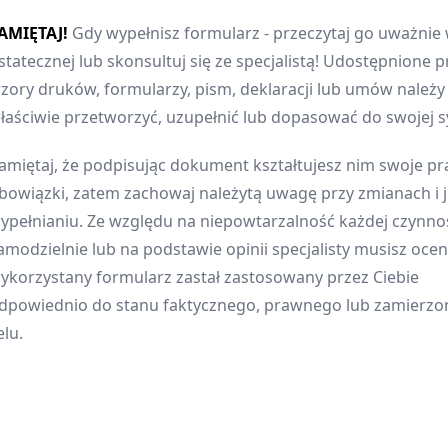
AMIĘTAJ!
Gdy wypełnisz formularz - przeczytaj go uważnie 
statecznej lub skonsultuj się ze specjalistą! Udostępnione p
zory druków, formularzy, pism, deklaracji lub umów należ
łaściwie przetworzyć, uzupełnić lub dopasować do swojej sy
amiętaj, że podpisując dokument kształtujesz nim swoje pr
bowiązki, zatem zachowaj należytą uwagę przy zmianach i 
ypełnianiu. Ze względu na niepowtarzalność każdej czynnoś
amodzielnie lub na podstawie opinii specjalisty musisz oceni
ykorzystany formularz zastał zastosowany przez Ciebie
dpowiednio do stanu faktycznego, prawnego lub zamierz
elu.