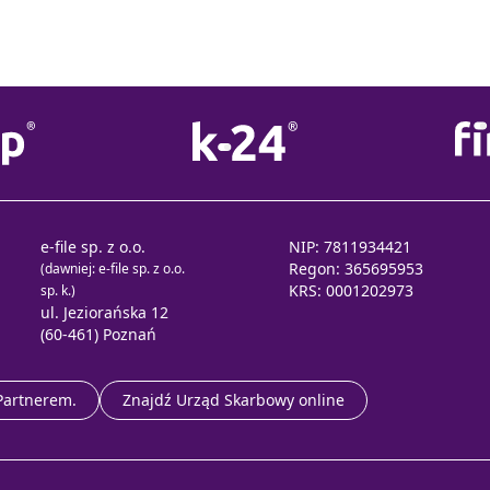
e-file sp. z o.o.
NIP: 7811934421
Regon: 365695953
(dawniej: e-file sp. z o.o.
KRS: 0001202973
sp. k.)
ul. Jeziorańska 12
(60-461) Poznań
 Partnerem.
Znajdź Urząd Skarbowy online