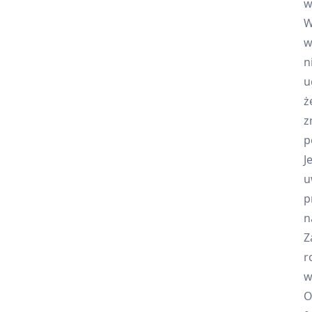
w
W
w
n
u
ż
z
p
J
u
p
n
Z
r
w
O