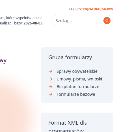
ZAREJESTRUJ
ZALOGUJ
ZAMÓW
sm, które wypełnisz online
ualizacji bazy:
2026-08-03
Grupa formularzy
wy
Sprawy obywatelskie
Umowy, pisma, wnioski
Bezpłatne formularze
Formularze bazowe
Format XML dla
programistów