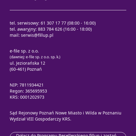
tel. serwisowy: 61 307 17 77 (08:00 - 16:00)
tel. awaryjny: 883 784 626 (16:00 - 18:00)
mail:
serwis@fillup.pl
e-file sp. z o.o.
(dawniej: e-file sp. z o.o. sp. k.)
ul. Jeziorańska 12
(60-461) Poznań
NIP: 7811934421
Regon: 365695953
KRS: 0001202973
Sąd Rejonowy Poznań Nowe Miasto i Wilda w Poznaniu
Wydział VIII Gospodarczy KRS.
Dołącz do Programu Resellerskiego fillup i zostań