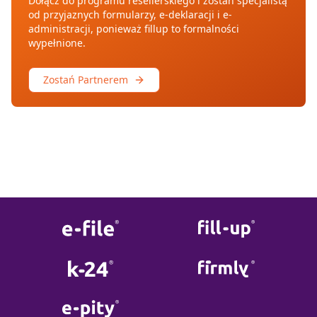
Dołącz do programu resellerskiego i zostań specjalistą
od przyjaznych formularzy, e-deklaracji i e-
administracji, ponieważ fillup to formalności
wypełnione.
Zostań Partnerem