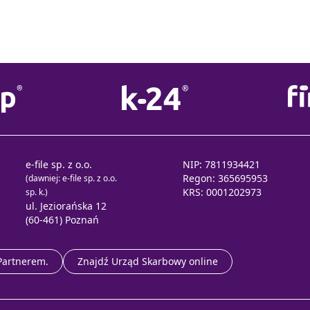
e-file sp. z o.o.
NIP: 7811934421
Regon: 365695953
(dawniej: e-file sp. z o.o.
KRS: 0001202973
sp. k.)
ul. Jeziorańska 12
(60-461) Poznań
 Partnerem.
Znajdź Urząd Skarbowy online