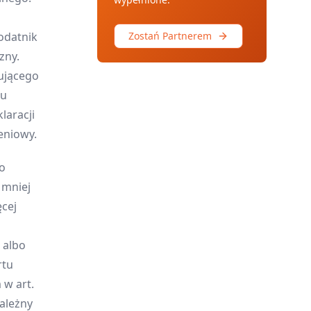
odatnik
Zostań Partnerem
zny.
pującego
łu
laracji
eniowy.
do
 mniej
ęcej
 albo
rtu
w art.
ależny