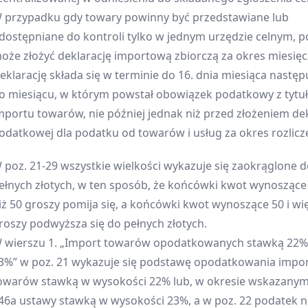
 przypadku gdy towary powinny być przedstawiane lub
dostępniane do kontroli tylko w jednym urzędzie celnym, p
oże złożyć deklarację importową zbiorczą za okres miesięc
eklarację składa się w terminie do 16. dnia miesiąca nastę
o miesiącu, w którym powstał obowiązek podatkowy z tytu
mportu towarów, nie później jednak niż przed złożeniem dek
odatkowej dla podatku od towarów i usług za okres rozlicz
 poz. 21-29 wszystkie wielkości wykazuje się zaokrąglone 
ełnych złotych, w ten sposób, że końcówki kwot wynoszące
iż 50 groszy pomija się, a końcówki kwot wynoszące 50 i wi
roszy podwyższa się do pełnych złotych.
 wierszu 1. „Import towarów opodatkowanych stawką 22%
3%” w poz. 21 wykazuje się podstawę opodatkowania impo
owarów stawką w wysokości 22% lub, w okresie wskazanym 
46a ustawy stawką w wysokości 23%, a w poz. 22 podatek n