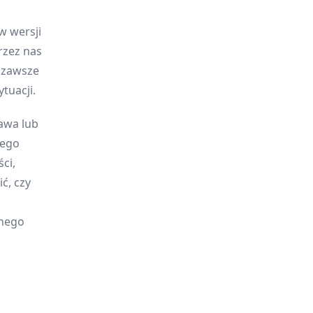
w wersji
rzez nas
y zawsze
tuacji.
awa lub
jego
ci,
ć, czy
onego