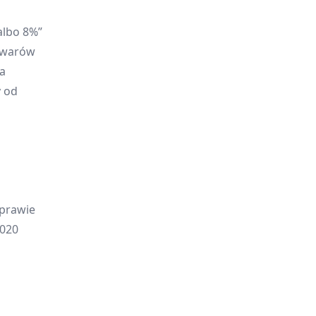
albo 8%”
owarów
a
y od
sprawie
2020