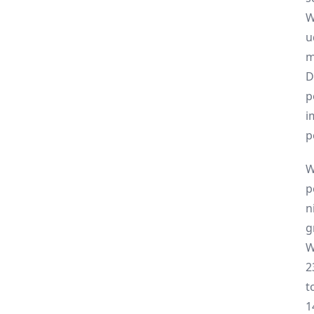
W
u
m
D
p
i
p
W
p
n
g
W
2
t
1