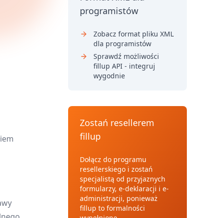
programistów
Zobacz format pliku XML
dla programistów
Sprawdź możliwości
fillup API - integruj
wygodnie
Zostań resellerem
fillup
kiem
Dołącz do programu
resellerskiego i zostań
specjalistą od przyjaznych
formularzy, e-deklaracji i e-
administracji, ponieważ
awy
fillup to formalności
lnego.
wypełnione.