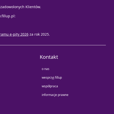
e zadowolonych Klientów.
fillup.pl
:
ramu e-pity 2026
za rok 2025.
Kontakt
o nas
wesprzyj fillup
współpraca
informacje prawne