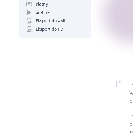
Płatny
on-line
Eksport do XML
Eksport do PDF
D
V
d
D
p
s