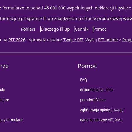
e formularze to ponad 45 000 000 wypełnionych deklaracji i tysiąc
nformacji o programie fillup znajdziesz na stronie produktowej
www.
Pobierz
Dlaczego fillup
Cennik
Pomoc
u na
PIT 2026
- sprawdź i rozlicz
Twój e PIT
. Wyślij
PIT online
z
Prog
rze
Pomoc
FAQ
uki
dokumentacja - help
iejsze
poradniki Video
zgłoś swoją opinię i uwagę
jący formularz
dane techniczne API, XML