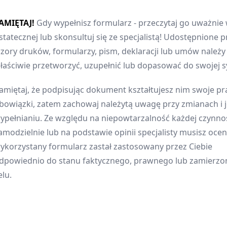
AMIĘTAJ!
Gdy wypełnisz formularz - przeczytaj go uważnie 
statecznej lub skonsultuj się ze specjalistą! Udostępnione p
zory druków, formularzy, pism, deklaracji lub umów należ
łaściwie przetworzyć, uzupełnić lub dopasować do swojej sy
amiętaj, że podpisując dokument kształtujesz nim swoje pr
bowiązki, zatem zachowaj należytą uwagę przy zmianach i 
ypełnianiu. Ze względu na niepowtarzalność każdej czynnoś
amodzielnie lub na podstawie opinii specjalisty musisz oceni
ykorzystany formularz zastał zastosowany przez Ciebie
dpowiednio do stanu faktycznego, prawnego lub zamierz
elu.