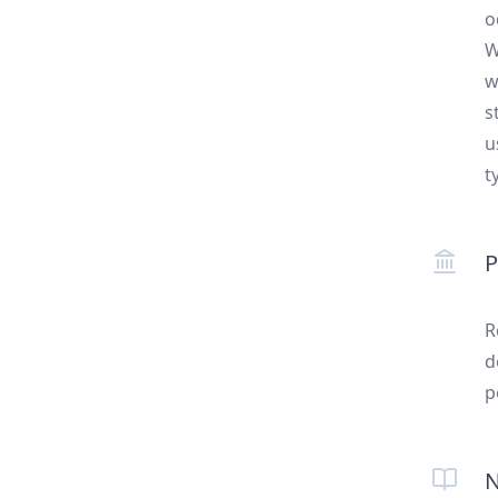
o
W
w
s
u
t
P
R
d
p
N