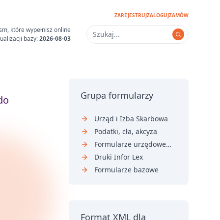
ZAREJESTRUJ
ZALOGUJ
ZAMÓW
sm, które wypełnisz online
ualizacji bazy:
2026-08-03
Grupa formularzy
do
Urząd i Izba Skarbowa
Podatki, cła, akcyza
Formularze urzędowe i sądowe
Druki Infor Lex
Formularze bazowe
Format XML dla