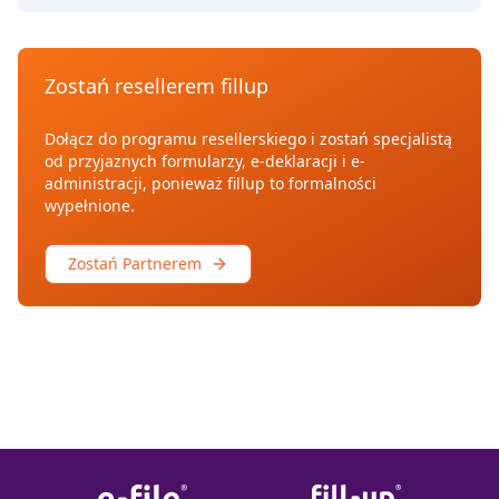
Zostań resellerem fillup
Dołącz do programu resellerskiego i zostań specjalistą
od przyjaznych formularzy, e-deklaracji i e-
administracji, ponieważ fillup to formalności
wypełnione.
Zostań Partnerem