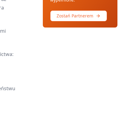
ra
Zostań Partnerem
ymi
ictwa:
eństwu