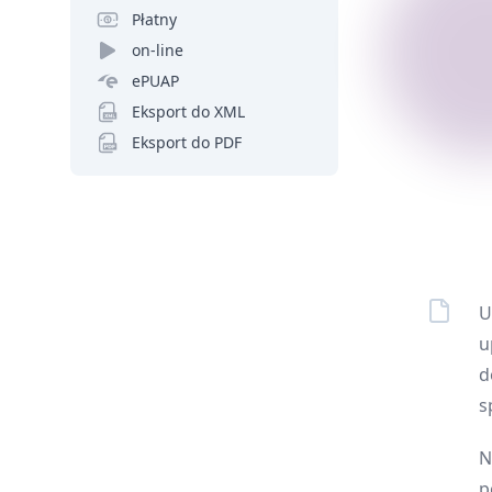
Płatny
on-line
ePUAP
Eksport do XML
Eksport do PDF
U
u
d
s
N
p