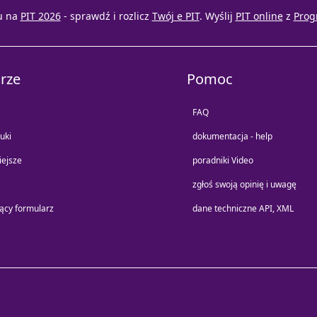
u na
PIT 2026
- sprawdź i rozlicz
Twój e PIT
. Wyślij
PIT online
z
Prog
rze
Pomoc
FAQ
uki
dokumentacja - help
iejsze
poradniki Video
zgłoś swoją opinię i uwagę
jący formularz
dane techniczne API, XML