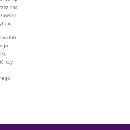
rzez nas
y zawsze
tuacji.
awa lub
jego
ci,
ć, czy
onego