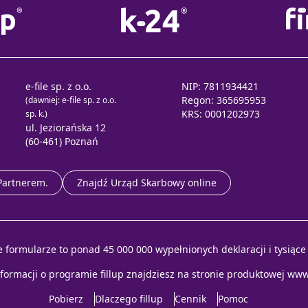
e-file sp. z o.o.
NIP: 7811934421
Regon: 365695953
(dawniej: e-file sp. z o.o.
KRS: 0001202973
sp. k.)
ul. Jeziorańska 12
(60-461) Poznań
 Partnerem.
Znajdź Urząd Skarbowy online
e formularze to ponad 45 000 000 wypełnionych deklaracji i tysiąc
nformacji o programie fillup znajdziesz na stronie produktowej
www.
Pobierz
Dlaczego fillup
Cennik
Pomoc