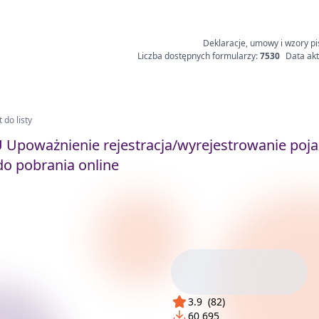
Deklaracje, umowy i wzory pi
Liczba dostępnych formularzy:
7530
Data akt
 do listy
Upoważnienie rejestracja/wyrejestrowanie poja
o pobrania online
3.9
(
82
)
60 695