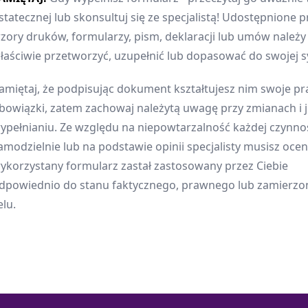
statecznej lub skonsultuj się ze specjalistą! Udostępnione p
zory druków, formularzy, pism, deklaracji lub umów należ
łaściwie przetworzyć, uzupełnić lub dopasować do swojej sy
amiętaj, że podpisując dokument kształtujesz nim swoje pr
bowiązki, zatem zachowaj należytą uwagę przy zmianach i 
ypełnianiu. Ze względu na niepowtarzalność każdej czynnoś
amodzielnie lub na podstawie opinii specjalisty musisz oceni
ykorzystany formularz zastał zastosowany przez Ciebie
dpowiednio do stanu faktycznego, prawnego lub zamierz
elu.