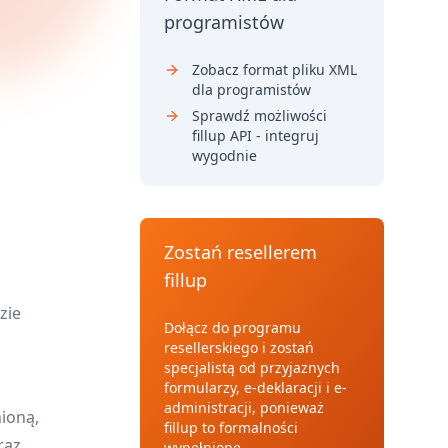
programistów
Zobacz format pliku XML
dla programistów
Sprawdź możliwości
fillup API - integruj
wygodnie
Zostań resellerem
fillup
zie
Dołącz do programu
resellerskiego i zostań
specjalistą od przyjaznych
formularzy, e-deklaracji i e-
administracji, ponieważ
ioną,
fillup to formalności
raz
wypełnione.