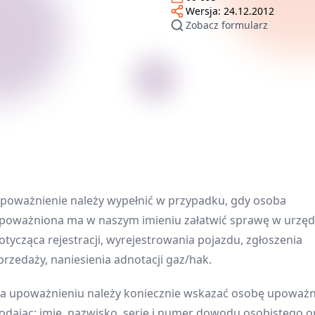
Wersja:
24.12.2012
Zobacz formularz
poważnienie należy wypełnić w przypadku, gdy osoba
poważniona ma w naszym imieniu załatwić sprawę w urzęd
otycząca rejestracji, wyrejestrowania pojazdu, zgłoszenia
przedaży, naniesienia adnotacji gaz/hak.
a upoważnieniu należy koniecznie wskazać osobę upoważn
odając: imię, nazwisko, serię i numer dowodu osobistego o