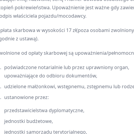
topień pokrewieństwa. Upoważnienie jest ważne gdy zawie
odpis właściciela pojazdu/mocodawcy.
płata skarbowa w wysokości 17 zł(poza osobami zwolnion
godnie z ustawą).
wolnione od opłaty skarbowej są upoważnienia/pełnomocn
poświadczone notarialnie lub przez uprawniony organ,
upoważniające do odbioru dokumentów,
udzielone małżonkowi, wstępnemu, zstępnemu lub rodz
ustanowione przez:
przedstawicielstwa dyplomatyczne,
jednostki budżetowe,
jednostki samorządu terytorialnego,