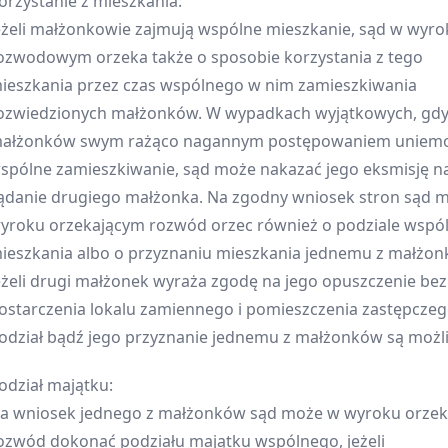
orzystanie z mieszkania:
eżeli małżonkowie zajmują wspólne mieszkanie, sąd w wyro
ozwodowym orzeka także o sposobie korzystania z tego
ieszkania przez czas wspólnego w nim zamieszkiwania
ozwiedzionych małżonków. W wypadkach wyjątkowych, gdy
ałżonków swym rażąco nagannym postępowaniem uniemo
spólne zamieszkiwanie, sąd może nakazać jego eksmisję n
ądanie drugiego małżonka. Na zgodny wniosek stron sąd 
yroku orzekającym rozwód orzec również o podziale wspó
ieszkania albo o przyznaniu mieszkania jednemu z małżon
eżeli drugi małżonek wyraża zgodę na jego opuszczenie bez
ostarczenia lokalu zamiennego i pomieszczenia zastępczego
odział bądź jego przyznanie jednemu z małżonków są możl
odział majątku:
a wniosek jednego z małżonków sąd może w wyroku orze
ozwód dokonać podziału majątku wspólnego, jeżeli