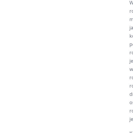
W
r
m
j
k
p
r
j
w
r
r
d
o
r
j