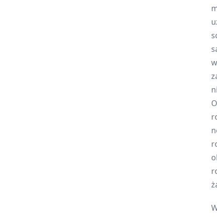
m
u
s
s
w
z
n
O
r
n
r
o
r
ż
W