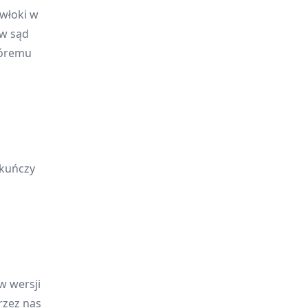
włoki w
w sąd
tóremu
ekuńczy
w wersji
rzez nas