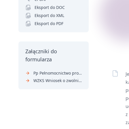
Eksport do DOC
Eksport do XML
Eksport do PDF
Załączniki do
formularza
Pp Pełnomocnictwo procesowe
J
WZKS Wniosek o zwolnienie od kosztów sądowych
k
p
p
u
z
z