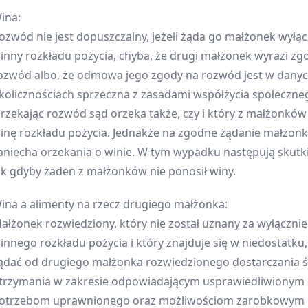
ina:
ozwód nie jest dopuszczalny, jeżeli żąda go małżonek wyłąc
inny rozkładu pożycia, chyba, że drugi małżonek wyrazi zg
ozwód albo, że odmowa jego zgody na rozwód jest w dany
kolicznościach sprzeczna z zasadami współżycia społeczne
rzekając rozwód sąd orzeka także, czy i który z małżonków
inę rozkładu pożycia. Jednakże na zgodne żądanie małżon
aniecha orzekania o winie. W tym wypadku następują skutki
ak gdyby żaden z małżonków nie ponosił winy.
ina a alimenty na rzecz drugiego małżonka:
ałżonek rozwiedziony, który nie został uznany za wyłącznie
innego rozkładu pożycia i który znajduje się w niedostatku
ądać od drugiego małżonka rozwiedzionego dostarczania
trzymania w zakresie odpowiadającym usprawiedliwionym
otrzebom uprawnionego oraz możliwościom zarobkowym 