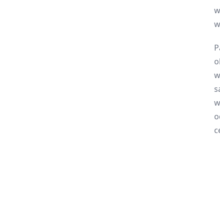
w
w
P
o
w
s
w
o
c