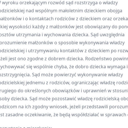
 wyroku orzekającym rozwód sąd rozstrzyga o władzy
odzicielskiej nad wspólnym małoletnim dzieckiem obojga
ałżonków i o kontaktach rodziców z dzieckiem oraz orzeka
akiej wysokości każdy z małżonków jest obowiązany do pon
osztów utrzymania i wychowania dziecka. Sąd uwzględnia
orozumienie małżonków o sposobie wykonywania władzy
odzicielskiej i utrzymywaniu kontaktów z dzieckiem po roz
eżeli jest ono zgodne z dobrem dziecka. Rodzeństwo powin
ychowywać się wspólnie chyba, że dobro dziecka wymaga 
ozstrzygnięcia. Sąd może powierzyć wykonywanie władzy
odzicielskiej jednemu z rodziców, ograniczając władzę rodzi
rugiego do określonych obowiązków i uprawnień w stosun
soby dziecka. Sąd może pozostawić władzę rodzicielską ob
odzicom na ich zgodny wniosek, jeżeli przedstawili porozum
est zasadne oczekiwanie, że będą współdziałać w sprawach 