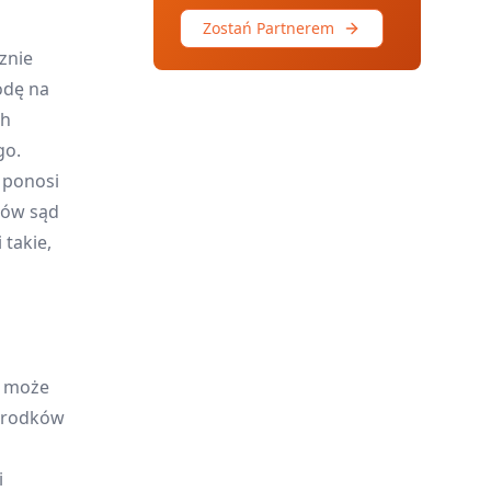
Zostań Partnerem
znie
odę na
ch
go.
 ponosi
ków sąd
 takie,
, może
 środków
i