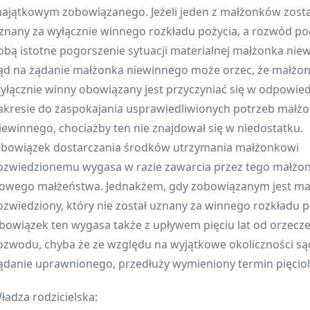
ajątkowym zobowiązanego. Jeżeli jeden z małżonków zosta
znany za wyłącznie winnego rozkładu pożycia, a rozwód po
obą istotne pogorszenie sytuacji materialnej małżonka nie
ąd na żądanie małżonka niewinnego może orzec, że małżo
yłącznie winny obowiązany jest przyczyniać się w odpowie
akresie do zaspokajania usprawiedliwionych potrzeb małż
iewinnego, chociażby ten nie znajdował się w niedostatku.
bowiązek dostarczania środków utrzymania małżonkowi
ozwiedzionemu wygasa w razie zawarcia przez tego małżo
owego małżeństwa. Jednakżem, gdy zobowiązanym jest ma
ozwiedziony, który nie został uznany za winnego rozkładu p
bowiązek ten wygasa także z upływem pięciu lat od orzecz
ozwodu, chyba że ze względu na wyjątkowe okoliczności są
ądanie uprawnionego, przedłuży wymieniony termin pięciol
ładza rodzicielska: