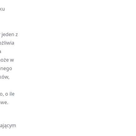
ku
 jeden z
żliwia
a
może w
lnego
ków,
, o ile
iwe.
kającym