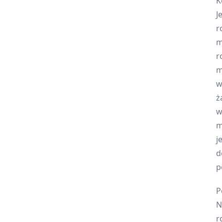
K
J
r
m
r
m
w
ż
w
m
j
d
p
P
N
r