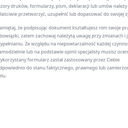
zory druków, formularzy, pism, deklaracji lub umów należ
łaściwie przetworzyć, uzupełnić lub dopasować do swojej sy
amiętaj, że podpisując dokument kształtujesz nim swoje pr
bowiązki, zatem zachowaj należytą uwagę przy zmianach i 
ypełnianiu. Ze względu na niepowtarzalność każdej czynnoś
amodzielnie lub na podstawie opinii specjalisty musisz oceni
ykorzystany formularz zastał zastosowany przez Ciebie
dpowiednio do stanu faktycznego, prawnego lub zamierz
elu.