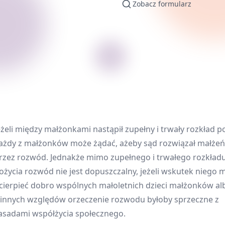
Zobacz formularz
eżeli między małżonkami nastąpił zupełny i trwały rozkład po
ażdy z małżonków może żądać, ażeby sąd rozwiązał małże
rzez rozwód. Jednakże mimo zupełnego i trwałego rozkład
ożycia rozwód nie jest dopuszczalny, jeżeli wskutek niego 
cierpieć dobro wspólnych małoletnich dzieci małżonków albo
 innych względów orzeczenie rozwodu byłoby sprzeczne z
asadami współżycia społecznego.