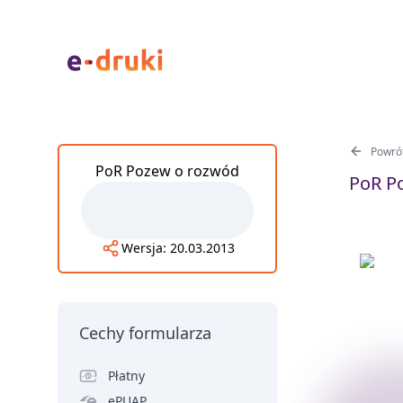
Powrót
PoR Pozew o rozwód
PoR Po
Wersja:
20.03.2013
Cechy formularza
Płatny
ePUAP