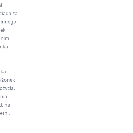
ł
ciąga za
winnego,
nek
dnim
onka
nka
łżonek
ożycia,
enia
d, na
etni.