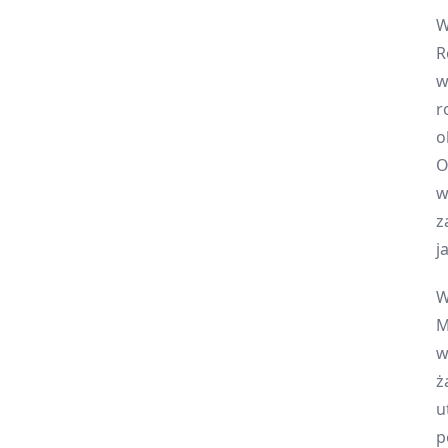
W
R
w
r
o
O
w
z
j
W
M
w
ż
u
p