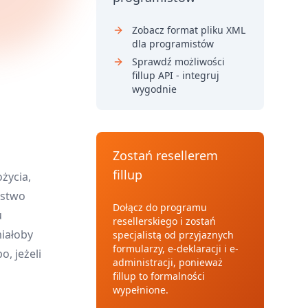
Zobacz format pliku XML
dla programistów
Sprawdź możliwości
fillup API - integruj
wygodnie
Zostań resellerem
fillup
życia,
ństwo
Dołącz do programu
u
resellerskiego i zostań
miałoby
specjalistą od przyjaznych
formularzy, e-deklaracji i e-
, jeżeli
administracji, ponieważ
fillup to formalności
wypełnione.