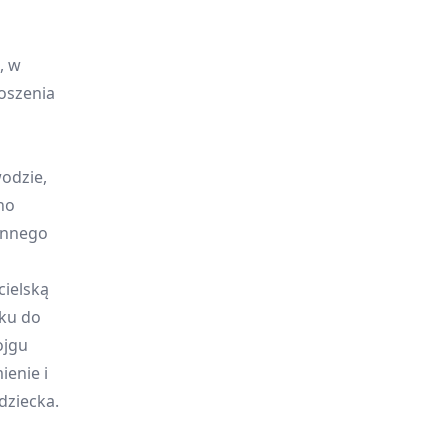
, w
oszenia
wodzie,
no
innego
cielską
ku do
ojgu
ienie i
dziecka.