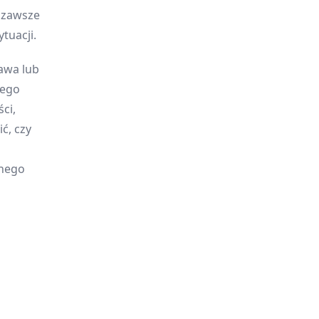
y zawsze
tuacji.
awa lub
jego
ci,
ć, czy
onego