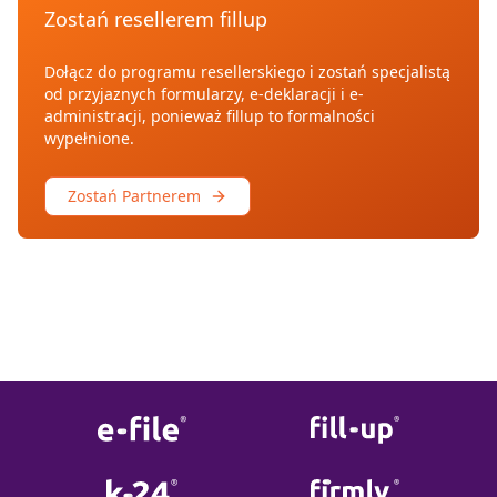
Zostań resellerem fillup
Dołącz do programu resellerskiego i zostań specjalistą
od przyjaznych formularzy, e-deklaracji i e-
administracji, ponieważ fillup to formalności
wypełnione.
Zostań Partnerem