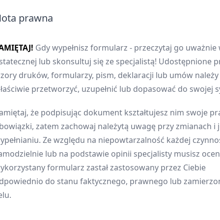
ota prawna
AMIĘTAJ!
Gdy wypełnisz formularz - przeczytaj go uważnie 
statecznej lub skonsultuj się ze specjalistą! Udostępnione p
zory druków, formularzy, pism, deklaracji lub umów należ
łaściwie przetworzyć, uzupełnić lub dopasować do swojej sy
amiętaj, że podpisując dokument kształtujesz nim swoje pr
bowiązki, zatem zachowaj należytą uwagę przy zmianach i 
ypełnianiu. Ze względu na niepowtarzalność każdej czynnoś
amodzielnie lub na podstawie opinii specjalisty musisz oceni
ykorzystany formularz zastał zastosowany przez Ciebie
dpowiednio do stanu faktycznego, prawnego lub zamierz
elu.