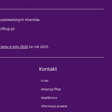
e zadowolonych Klientów.
fillup.pl
:
ramu e-pity 2026
za rok 2025.
Kontakt
o nas
wesprzyj fillup
współpraca
informacje prawne