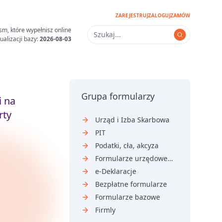
ZAREJESTRUJ
ZALOGUJ
ZAMÓW
sm, które wypełnisz online
ualizacji bazy:
2026-08-03
Grupa formularzy
i na
rty
Urząd i Izba Skarbowa
PIT
Podatki, cła, akcyza
Formularze urzędowe i sądowe
e-Deklaracje
Bezpłatne formularze
Formularze bazowe
Firmly