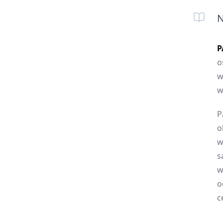
N
P
o
w
w
P
o
w
s
w
o
c