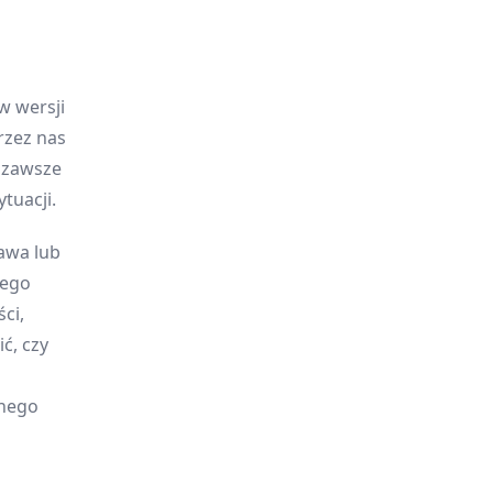
w wersji
rzez nas
y zawsze
tuacji.
awa lub
jego
ci,
ć, czy
onego