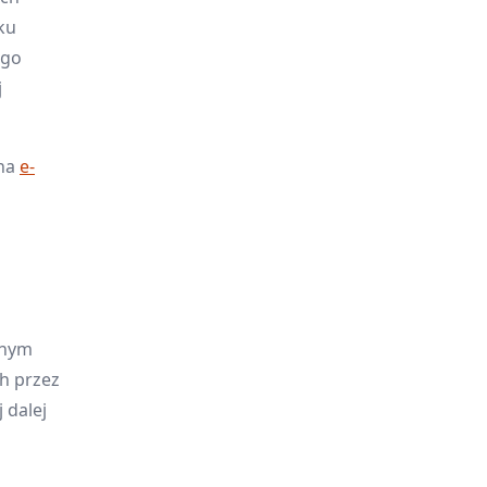
ku
ego
j
 na
e-
wanym
h przez
 dalej