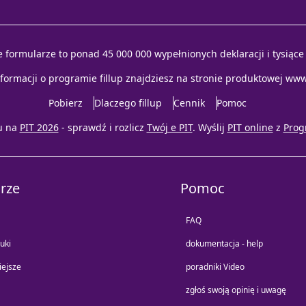
e formularze to ponad 45 000 000 wypełnionych deklaracji i tysiąc
nformacji o programie fillup znajdziesz na stronie produktowej
www.
Pobierz
Dlaczego fillup
Cennik
Pomoc
u na
PIT 2026
- sprawdź i rozlicz
Twój e PIT
. Wyślij
PIT online
z
Prog
rze
Pomoc
FAQ
uki
dokumentacja - help
iejsze
poradniki Video
zgłoś swoją opinię i uwagę