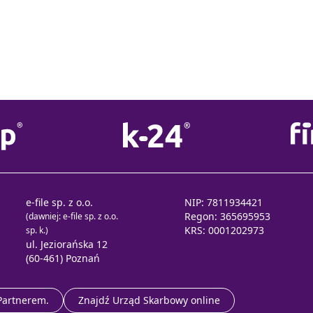
e-file sp. z o.o.
NIP: 7811934421
Regon: 365695953
(dawniej: e-file sp. z o.o.
KRS: 0001202973
sp. k.)
ul. Jeziorańska 12
(60-461) Poznań
 Partnerem.
Znajdź Urząd Skarbowy online