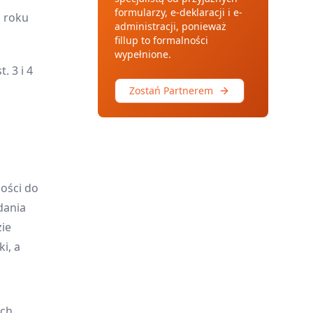
formularzy, e-deklaracji i e-
o roku
administracji, ponieważ
fillup to formalności
wypełnione.
. 3 i 4
Zostań Partnerem
ności do
dania
zie
i, a
ych