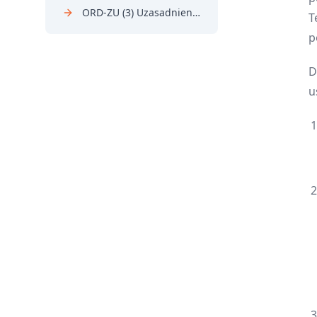
ORD-ZU (3) Uzasadnienie przyczyn korekty deklaracji
T
p
D
u