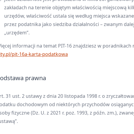
zakładach na terenie objętym właściwością miejscową kil
urzędów, właściwość ustala się według miejsca wskazan
przez podatnika jako siedziba działalności – zwanym dale
„urzędem”.
ięcej informacji na temat PIT-16 znajdziesz w poradnikach
ity.pl/pit-16a-karta-podatkowa
odstawa prawna
rt. 31 ust. 2 ustawy z dnia 20 listopada 1998 r. o zryczałto
odatku dochodowym od niektórych przychodów osiąganyc
soby fizyczne (Dz. U. z 2021 r. poz. 1993, z późn. zm.), zwanej
ustawą”.