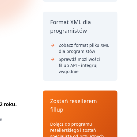
Format XML dla
programistów
Zobacz format pliku XML
dla programistów
Sprawdź możliwości
fillup API - integruj
wygodnie
Zostań resellerem
2 roku.
fillup
e
Dołącz do programu
resellerskiego i zostań
specjalistą od przyjaznych