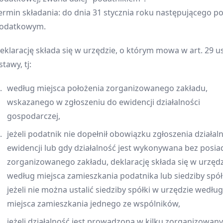
ermin składania: do dnia 31 stycznia roku następującego p
odatkowym.
eklarację składa się w urzędzie, o którym mowa w art. 29 ust
stawy, tj:
według miejsca położenia zorganizowanego zakładu,
wskazanego w zgłoszeniu do ewidencji działalności
gospodarczej,
jeżeli podatnik nie dopełnił obowiązku zgłoszenia działal
ewidencji lub gdy działalność jest wykonywana bez posia
zorganizowanego zakładu, deklarację składa się w urzęd
według miejsca zamieszkania podatnika lub siedziby spółk
jeżeli nie można ustalić siedziby spółki w urzędzie według
miejsca zamieszkania jednego ze wspólników,
jeżeli działalność jest prowadzona w kilku zorganizowan