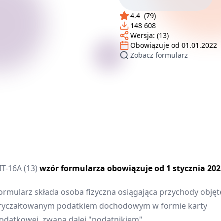
4.4
(
79
)
148 608
Wersja:
(13)
Obowiązuje od
01.01.2022
Zobacz formularz
IT-16A (13)
wzór formularza obowiązuje od 1 stycznia 202
ormularz składa osoba fizyczna osiągająca przychody objęt
ryczałtowanym podatkiem dochodowym w formie karty
odatkowej, zwana dalej "podatnikiem".