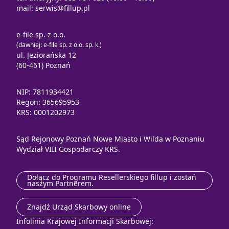
mail:
serwis@fillup.pl
e-file sp. z o.o.
(dawniej: e-file sp. z o.o. sp. k.)
ul. Jeziorańska 12
(60-461) Poznań
NIP: 7811934421
Regon: 365695953
KRS: 0001202973
Sąd Rejonowy Poznań Nowe Miasto i Wilda w Poznaniu
Wydział VIII Gospodarczy KRS.
Dołącz do Programu Resellerskiego fillup i zostań
naszym Partnerem.
Znajdź Urząd Skarbowy online
Infolinia Krajowej Informacji Skarbowej: