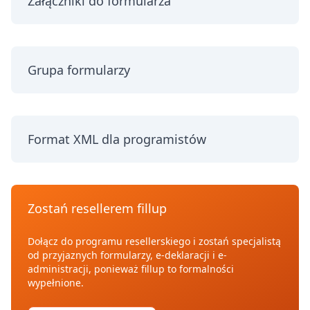
Załączniki do formularza
Grupa formularzy
Format XML dla programistów
Zostań resellerem fillup
Dołącz do programu resellerskiego i zostań specjalistą
od przyjaznych formularzy, e-deklaracji i e-
administracji, ponieważ fillup to formalności
wypełnione.