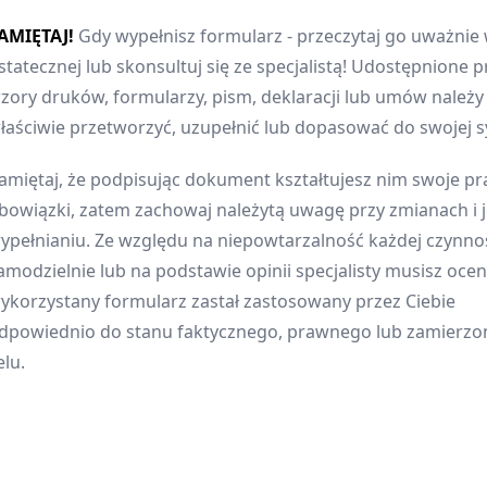
AMIĘTAJ!
Gdy wypełnisz formularz - przeczytaj go uważnie 
statecznej lub skonsultuj się ze specjalistą! Udostępnione p
zory druków, formularzy, pism, deklaracji lub umów należ
łaściwie przetworzyć, uzupełnić lub dopasować do swojej sy
amiętaj, że podpisując dokument kształtujesz nim swoje pr
bowiązki, zatem zachowaj należytą uwagę przy zmianach i 
ypełnianiu. Ze względu na niepowtarzalność każdej czynnoś
amodzielnie lub na podstawie opinii specjalisty musisz oceni
ykorzystany formularz zastał zastosowany przez Ciebie
dpowiednio do stanu faktycznego, prawnego lub zamierz
elu.