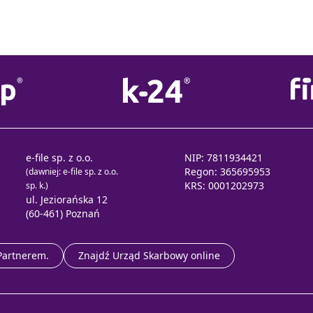
e-file sp. z o.o.
NIP: 7811934421
Regon: 365695953
(dawniej: e-file sp. z o.o.
KRS: 0001202973
sp. k.)
ul. Jeziorańska 12
(60-461) Poznań
 Partnerem.
Znajdź Urząd Skarbowy online