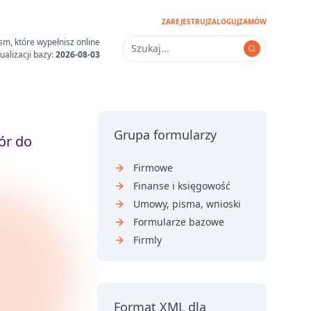
ZAREJESTRUJ
ZALOGUJ
ZAMÓW
sm, które wypełnisz online
ualizacji bazy:
2026-08-03
Grupa formularzy
ór do
Firmowe
Finanse i księgowość
Umowy, pisma, wnioski
Formularze bazowe
Firmly
Format XML dla