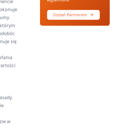
mencie
dokonuje
Zostań Partnerem
sumy
 którym
edobór.
nuje się
ofania
artości
zasady
ie
zie w