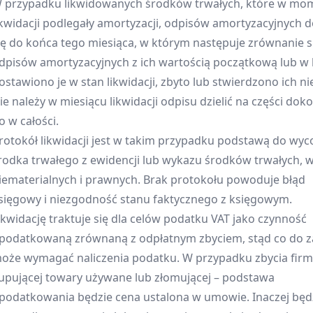
 przypadku likwidowanych środków trwałych, które w mo
ikwidacji podlegały amortyzacji, odpisów amortyzacyjnych 
ię do końca tego miesiąca, w którym następuje zrównanie 
dpisów amortyzacyjnych z ich wartością początkową lub w
ostawiono je w stan likwidacji, zbyto lub stwierdzono ich ni
ie należy w miesiącu likwidacji odpisu dzielić na części doko
o w całości.
rotokół likwidacji jest w takim przypadku podstawą do wyc
rodka trwałego z ewidencji lub wykazu środków trwałych, w
iematerialnych i prawnych. Brak protokołu powoduje błąd
sięgowy i niezgodność stanu faktycznego z księgowym.
ikwidację traktuje się dla celów podatku VAT jako czynność
podatkowaną zrównaną z odpłatnym zbyciem, stąd co do 
oże wymagać naliczenia podatku. W przypadku zbycia firm
upującej towary używane lub złomującej – podstawa
podatkowania będzie cena ustalona w umowie. Inaczej będ