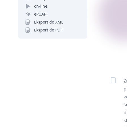
on-line
ePUAP
Eksport do XML
Eksport do PDF
Z
p
w
ś
d
s