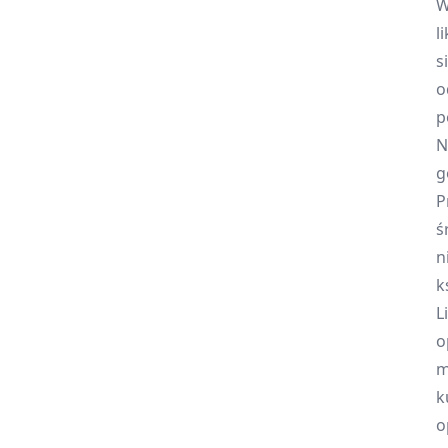
W
l
s
o
p
N
g
P
ś
n
k
L
o
m
k
o