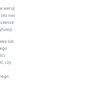
w wersji
rzez nas
y zawsze
tuacji.
awa lub
jego
ci,
ć, czy
onego