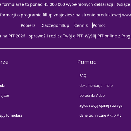
e formularze to ponad 45 000 000 wypełnionych deklaracji i tysiąc
nformacji o programie fillup znajdziesz na stronie produktowej
www.
Pobierz
Dlaczego fillup
Cennik
Pomoc
u na
PIT 2026
- sprawdź i rozlicz
Twój e PIT
. Wyślij
PIT online
z
Prog
rze
Pomoc
FAQ
uki
dokumentacja - help
iejsze
poradniki Video
zgłoś swoją opinię i uwagę
jący formularz
dane techniczne API, XML