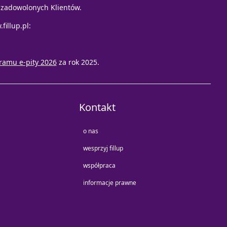
e zadowolonych Klientów.
fillup.pl
:
ramu e-pity 2026
za rok 2025.
Kontakt
o nas
wesprzyj fillup
współpraca
informacje prawne