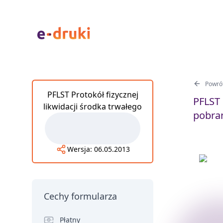
Powrót
PFLST Protokół fizycznej
PFLST 
likwidacji środka trwałego
pobran
Wersja:
06.05.2013
Cechy formularza
Płatny