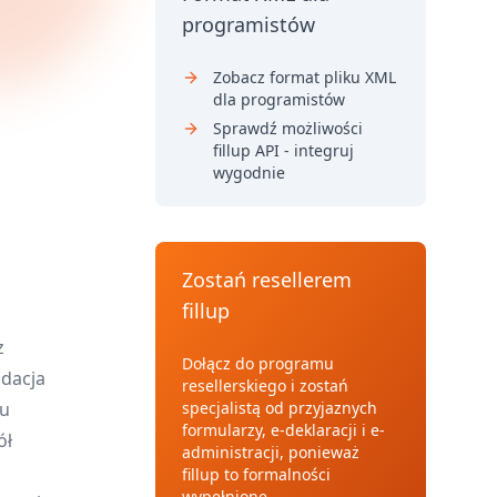
programistów
Zobacz format pliku XML
dla programistów
Sprawdź możliwości
fillup API - integruj
wygodnie
Zostań resellerem
fillup
z
Dołącz do programu
idacja
resellerskiego i zostań
ku
specjalistą od przyjaznych
formularzy, e-deklaracji i e-
ół
administracji, ponieważ
fillup to formalności
wypełnione.