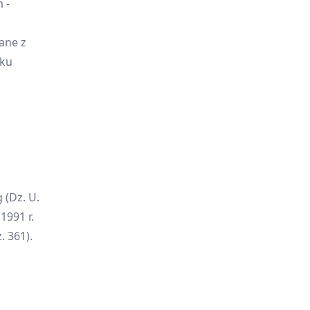
 -
ane z
dku
 (Dz. U.
1991 r.
 361).