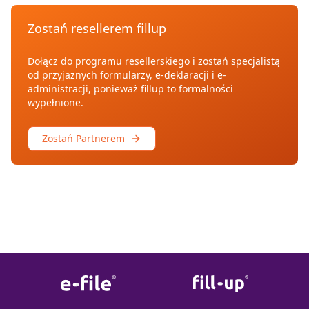
Zostań resellerem fillup
Dołącz do programu resellerskiego i zostań specjalistą
od przyjaznych formularzy, e-deklaracji i e-
administracji, ponieważ fillup to formalności
wypełnione.
Zostań Partnerem