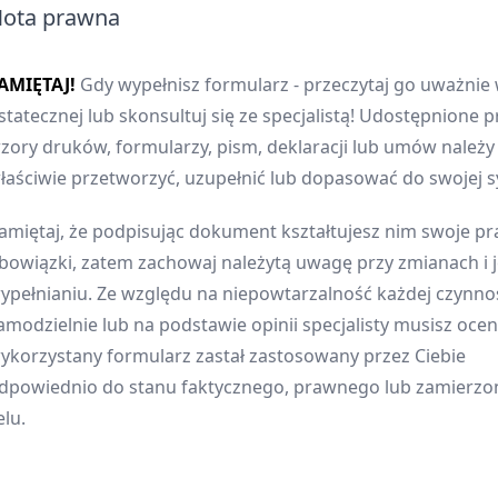
ota prawna
AMIĘTAJ!
Gdy wypełnisz formularz - przeczytaj go uważnie 
statecznej lub skonsultuj się ze specjalistą! Udostępnione p
zory druków, formularzy, pism, deklaracji lub umów należ
łaściwie przetworzyć, uzupełnić lub dopasować do swojej sy
amiętaj, że podpisując dokument kształtujesz nim swoje pr
bowiązki, zatem zachowaj należytą uwagę przy zmianach i 
ypełnianiu. Ze względu na niepowtarzalność każdej czynnoś
amodzielnie lub na podstawie opinii specjalisty musisz oceni
ykorzystany formularz zastał zastosowany przez Ciebie
dpowiednio do stanu faktycznego, prawnego lub zamierz
elu.