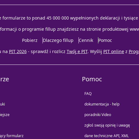
e formularze to ponad 45 000 000 wypełnionych deklaracji i tysiąc
nformacji o programie fillup znajdziesz na stronie produktowej
www.
Pobierz
Dlaczego fillup
Cennik
Pomoc
u na
PIT 2026
- sprawdź i rozlicz
Twój e PIT
. Wyślij
PIT online
z
Prog
rze
Pomoc
FAQ
uki
dokumentacja - help
iejsze
poradniki Video
zgłoś swoją opinię i uwagę
jący formularz
dane techniczne API, XML