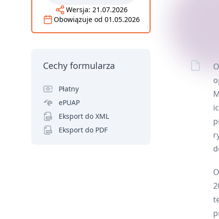
Wersja:
21.07.2026
Obowiązuje od
01.05.2026
Cechy formularza
O
o
Płatny
M
ePUAP
i
Eksport do XML
p
Eksport do PDF
r
d
O
2
t
p