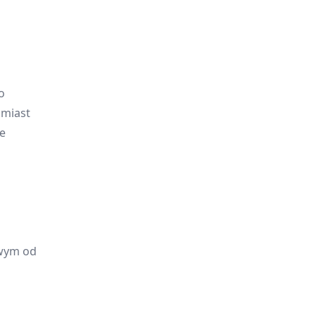
o
omiast
ie
owym od