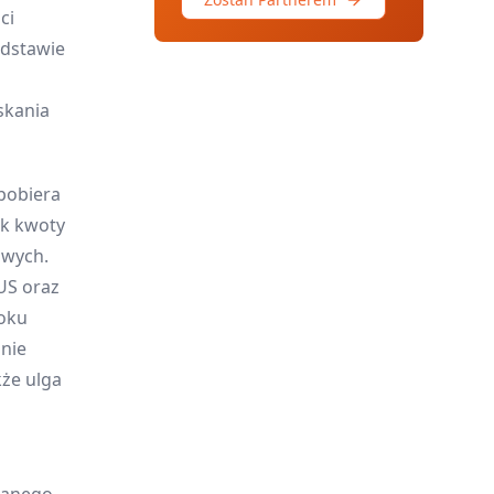
ci
odstawie
skania
pobiera
ak kwoty
owych.
US oraz
oku
nie
kże ulga