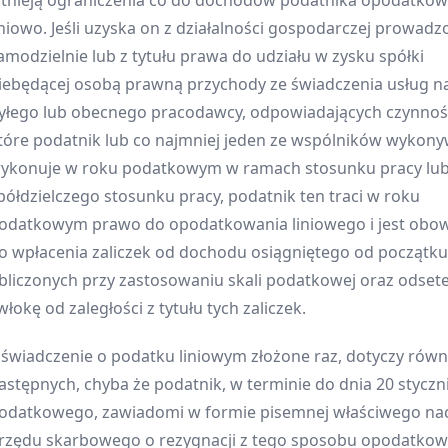
stnieją ograniczenia co do dochodów podatnika opodatko
iniowo. Jeśli uzyska on z działalności gospodarczej prowadz
amodzielnie lub z tytułu prawa do udziału w zysku spółki
iebędącej osobą prawną przychody ze świadczenia usług na
yłego lub obecnego pracodawcy, odpowiadających czynnoś
tóre podatnik lub co najmniej jeden ze wspólników wykony
ykonuje w roku podatkowym w ramach stosunku pracy lu
półdzielczego stosunku pracy, podatnik ten traci w roku
odatkowym prawo do opodatkowania liniowego i jest obo
o wpłacenia zaliczek od dochodu osiągniętego od początku
bliczonych przy zastosowaniu skali podatkowej oraz odset
włokę od zaległości z tytułu tych zaliczek.
świadczenie o podatku liniowym złożone raz, dotyczy równi
astępnych, chyba że podatnik, w terminie do dnia 20 styczn
odatkowego, zawiadomi w formie pisemnej właściwego nac
rzędu skarbowego o rezygnacji z tego sposobu opodatkow