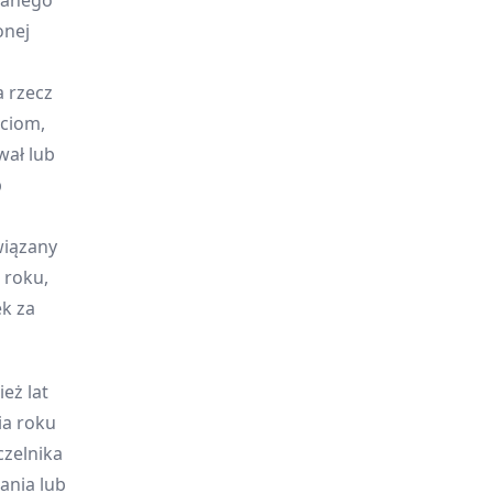
wanego
onej
 rzecz
ciom,
wał lub
b
wiązany
 roku,
ek za
eż lat
ia roku
zelnika
ania lub