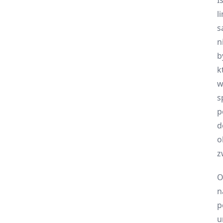
I
l
s
n
b
k
w
s
p
d
o
z
O
n
p
u