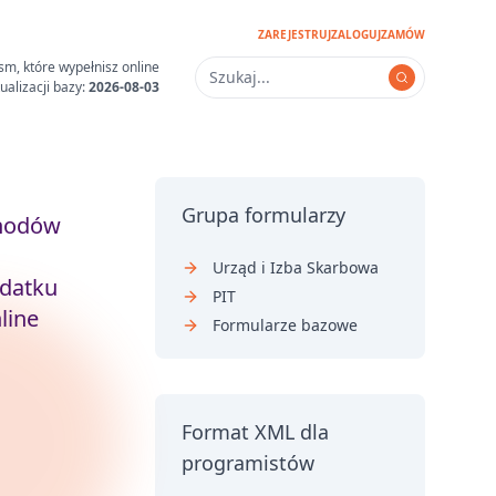
ZAREJESTRUJ
ZALOGUJ
ZAMÓW
sm, które wypełnisz online
ualizacji bazy:
2026-08-03
Grupa formularzy
hodów
Urząd i Izba Skarbowa
odatku
PIT
line
Formularze bazowe
Format XML dla
programistów