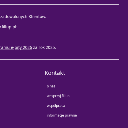
e zadowolonych Klientów.
fillup.pl
:
ramu e-pity 2026
za rok 2025.
Kontakt
o nas
wesprzyj fillup
współpraca
informacje prawne