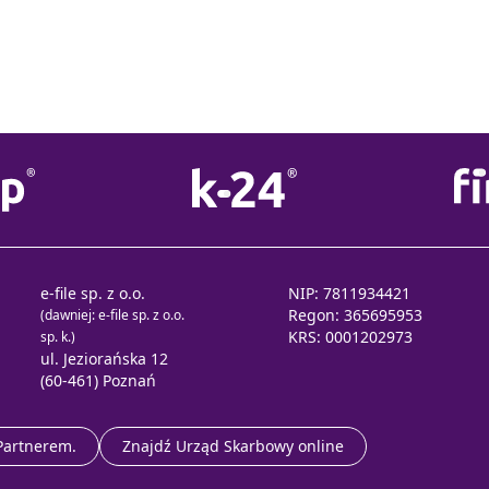
e-file sp. z o.o.
NIP: 7811934421
Regon: 365695953
(dawniej: e-file sp. z o.o.
KRS: 0001202973
sp. k.)
ul. Jeziorańska 12
(60-461) Poznań
 Partnerem.
Znajdź Urząd Skarbowy online