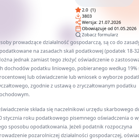
2.0
(
1
)
3803
Wersja:
21.07.2026
Obowiązuje od
01.05.2026
Zobacz formularz
soby prowadzące działalność gospodarczą, są co do zasad
podatkowane na zasadach skali podatkowej (podatek 18-32
ożna jednak zamiast tego złożyć oświadczenie o zastosow
ch dochodów podatku liniowego, pobieranego według 19% 
rocentowej lub oświadczenie lub wniosek o wyborze podat
yczałtowego, zgodnie z ustawą o zryczałtowanym podatku
ochodowym.
świadczenie składa się naczelnikowi urzędu skarbowego d
0 stycznia roku podatkowego pisemnego oświadczenia o 
ego sposobu opodatkowania. Jeżeli podatnik rozpoczyna
rowadzenie pozarolniczej działalności gospodarczej, oświa