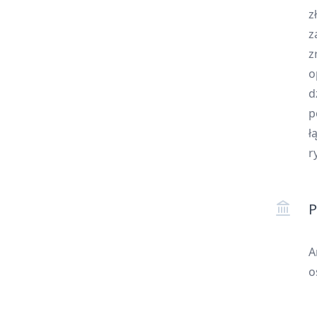
z
z
z
o
d
p
ł
r
P
A
o