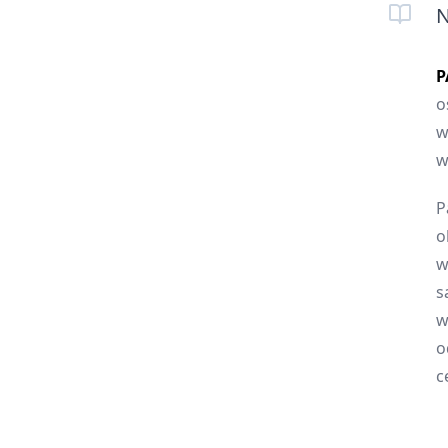
N
P
o
w
w
P
o
w
s
w
o
c