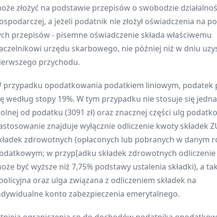
oże złożyć na podstawie przepisów o swobodzie działalnoś
ospodarczej, a jeżeli podatnik nie złożył oświadczenia na p
ych przepisów - pisemne oświadczenie składa właściwemu
aczelnikowi urzędu skarbowego, nie później niż w dniu uzy
ierwszego przychodu.
 przypadku opodatkowania podatkiem liniowym, podatek 
ię według stopy 19%. W tym przypadku nie stosuje się jedn
olnej od podatku (3091 zł) oraz znacznej części ulg podatk
astosowanie znajduje wyłącznie odliczenie kwoty składek Z
kładek zdrowotnych (opłaconych lub pobranych w danym r
odatkowym; w przyp[adku składek zdrowotnych odliczenie 
oże być wyższe niż 7,75% podstawy ustalenia składki), a ta
bolicyjna oraz ulga związana z odliczeniem składek na
ndywidualne konto zabezpieczenia emerytalnego.