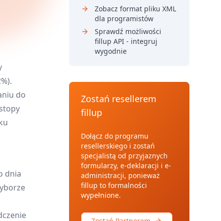
Zobacz format pliku XML
dla programistów
Sprawdź możliwości
fillup API - integruj
wygodnie
y
%).
aniu do
Zostań resellerem
stopy
fillup
ku
Dołącz do programu
resellerskiego i zostań
specjalistą od przyjaznych
formularzy, e-deklaracji i e-
o dnia
administracji, ponieważ
fillup to formalności
wyborze
wypełnione.
dczenie
Zostań Partnerem