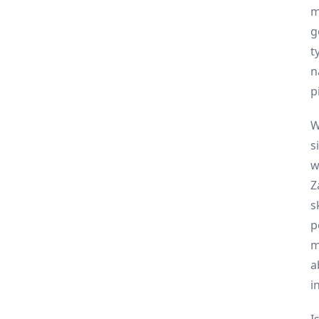
m
g
t
n
p
W
s
w
Z
s
p
m
a
i