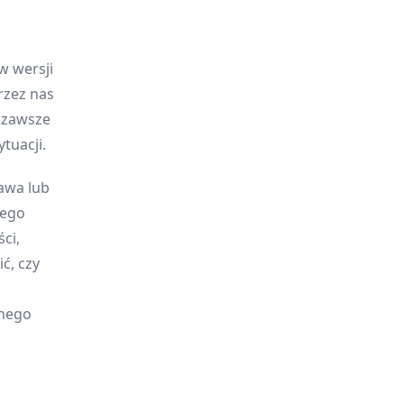
w wersji
rzez nas
y zawsze
tuacji.
awa lub
jego
ci,
ć, czy
onego