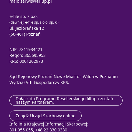
mail:
serwis@fillup.pl
e-file sp. z o.o.
(dawniej: e-file sp. z o.o. sp. k.)
ul. Jeziorańska 12
(60-461) Poznań
NIP: 7811934421
Regon: 365695953
KRS: 0001202973
Sąd Rejonowy Poznań Nowe Miasto i Wilda w Poznaniu
Wydział VIII Gospodarczy KRS.
Dołącz do Programu Resellerskiego fillup i zostań
naszym Partnerem.
Znajdź Urząd Skarbowy online
Infolinia Krajowej Informacji Skarbowej:
801 055 055, +48 22 330 0330