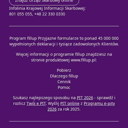
Znajdź Urząd Skarbowy online
Infolinia Krajowej Informacji Skarbowej:
801 055 055, +48 22 330 0330
Program fillup Przyjazne formularze to ponad 45 000 000
wypełnionych deklaracji i tysiące zadowolonych Klientów.
Więcej informacji o programie fillup znajdziesz na
stronie produktowej
www.fillup.pl
:
Pobierz
Dlaczego fillup
Cennik
Pomoc
Szukasz najlepszego sposobu na
PIT 2026
- sprawdź i
rozlicz
Twój e PIT
. Wyślij
PIT online
z
Programu e-pity
2026
za rok 2025.