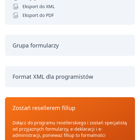
Eksport do XML
Eksport do PDF
Grupa formularzy
Format XML dla programistów
Zostań resellerem fillup
Dołącz do programu resellerskiego i zostań specjalistą
od przyjaznych formularzy, e-deklaracji i e-
administracji, ponieważ fillup to formalności