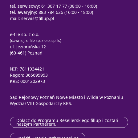
tel. serwisowy: 61 307 17 77 (08:00 - 16:00)
tel. awaryjny: 883 784 626 (16:00 - 18:00)
mail:
serwis@fillup.pl
e-file sp. z o.o.
(dawniej: e-file sp. z o.o. sp. k.)
ul. Jeziorańska 12
(60-461) Poznań
NIP: 7811934421
Regon: 365695953
KRS: 0001202973
Sąd Rejonowy Poznań Nowe Miasto i Wilda w Poznaniu
Wydział VIII Gospodarczy KRS.
Dołącz do Programu Resellerskiego fillup i zostań
naszym Partnerem.