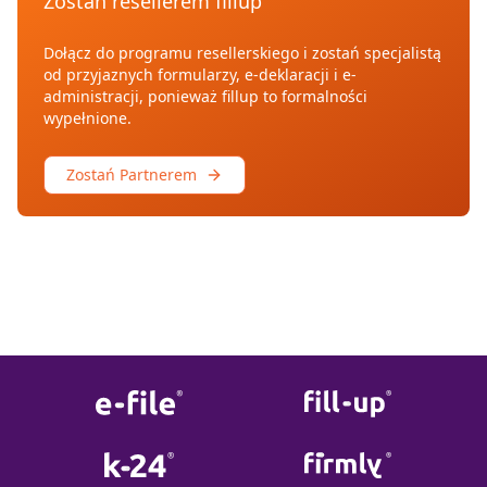
Zostań resellerem fillup
Dołącz do programu resellerskiego i zostań specjalistą
od przyjaznych formularzy, e-deklaracji i e-
administracji, ponieważ fillup to formalności
wypełnione.
Zostań Partnerem