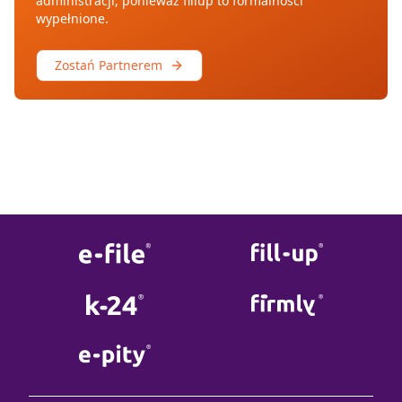
administracji, ponieważ fillup to formalności
wypełnione.
Zostań Partnerem