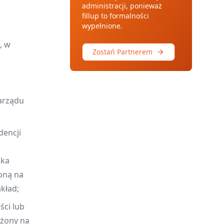
administracji, ponieważ
fillup to formalności
wypełnione.
, w
Zostań Partnerem
zarządu
dencji
ika
oną na
kład;
ści lub
ożony na