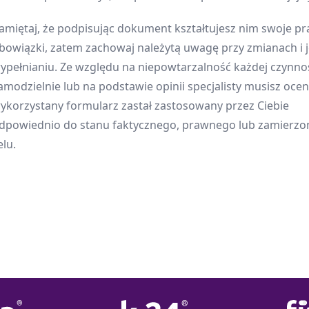
amiętaj, że podpisując dokument kształtujesz nim swoje pr
bowiązki, zatem zachowaj należytą uwagę przy zmianach i 
ypełnianiu. Ze względu na niepowtarzalność każdej czynnoś
amodzielnie lub na podstawie opinii specjalisty musisz oceni
ykorzystany formularz zastał zastosowany przez Ciebie
dpowiednio do stanu faktycznego, prawnego lub zamierz
elu.