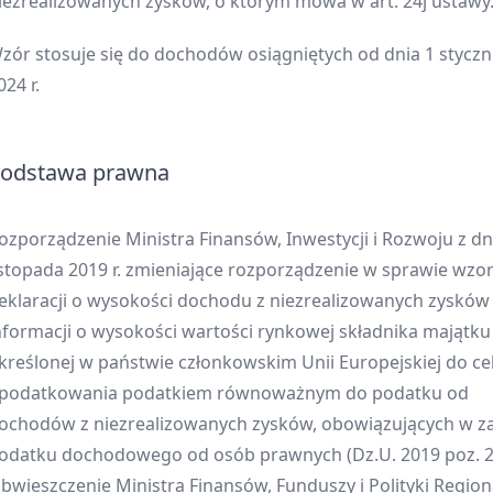
iezrealizowanych zysków, o którym mowa w art. 24j ustawy
zór stosuje się do dochodów osiągniętych od dnia 1 styczn
024 r.
odstawa prawna
ozporządzenie Ministra Finansów, Inwestycji i Rozwoju z dn
istopada 2019 r. zmieniające rozporządzenie w sprawie wz
eklaracji o wysokości dochodu z niezrealizowanych zysków 
nformacji o wysokości wartości rynkowej składnika majątku
kreślonej w państwie członkowskim Unii Europejskiej do c
podatkowania podatkiem równoważnym do podatku od
ochodów z niezrealizowanych zysków, obowiązujących w za
odatku dochodowego od osób prawnych (Dz.U. 2019 poz. 2
bwieszczenie Ministra Finansów, Funduszy i Polityki Region