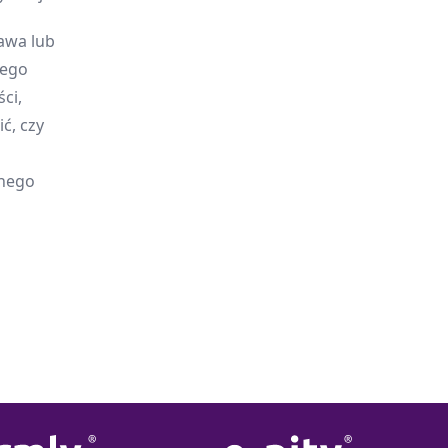
awa lub
jego
ci,
ć, czy
onego