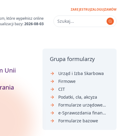
ZAREJESTRUJ
ZALOGUJ
ZAMÓW
sm, które wypełnisz online
ualizacji bazy:
2026-08-03
Grupa formularzy
m Unii
Urząd i Izba Skarbowa
Firmowe
rania
CIT
Podatki, cła, akcyza
Formularze urzędowe i sądowe
e-Sprawozdania finansowe
Formularze bazowe