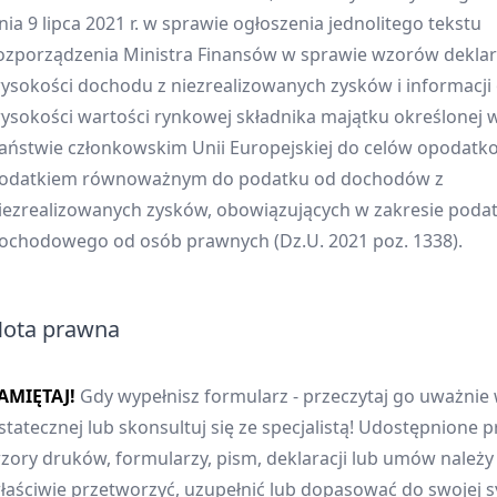
nia 9 lipca 2021 r. w sprawie ogłoszenia jednolitego tekstu
ozporządzenia Ministra Finansów w sprawie wzorów deklara
ysokości dochodu z niezrealizowanych zysków i informacji
ysokości wartości rynkowej składnika majątku określonej 
aństwie członkowskim Unii Europejskiej do celów opodatk
odatkiem równoważnym do podatku od dochodów z
iezrealizowanych zysków, obowiązujących w zakresie poda
ochodowego od osób prawnych (Dz.U. 2021 poz. 1338).
ota prawna
AMIĘTAJ!
Gdy wypełnisz formularz - przeczytaj go uważnie 
statecznej lub skonsultuj się ze specjalistą! Udostępnione p
zory druków, formularzy, pism, deklaracji lub umów należ
łaściwie przetworzyć, uzupełnić lub dopasować do swojej sy