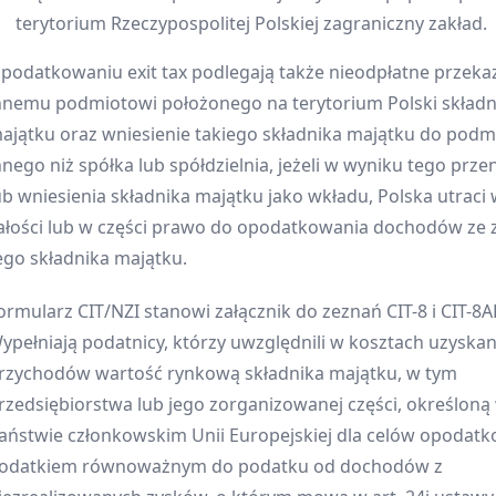
terytorium Rzeczypospolitej Polskiej zagraniczny zakład.
podatkowaniu exit tax podlegają także nieodpłatne przeka
nnemu podmiotowi położonego na terytorium Polski składn
ajątku oraz wniesienie takiego składnika majątku do podm
nnego niż spółka lub spółdzielnia, jeżeli w wyniku tego prze
ub wniesienia składnika majątku jako wkładu, Polska utraci
ałości lub w części prawo do opodatkowania dochodów ze 
ego składnika majątku.
ormularz CIT/NZI stanowi załącznik do zeznań CIT-8 i CIT-8A
ypełniają podatnicy, którzy uwzględnili w kosztach uzyskan
rzychodów wartość rynkową składnika majątku, w tym
rzedsiębiorstwa lub jego zorganizowanej części, określoną
aństwie członkowskim Unii Europejskiej dla celów opodat
odatkiem równoważnym do podatku od dochodów z