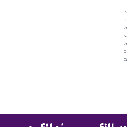
P
o
w
s
w
o
c