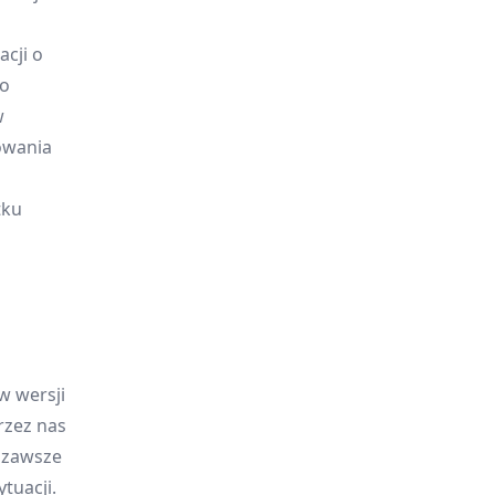
cji o
 o
w
owania
tku
w wersji
rzez nas
y zawsze
tuacji.