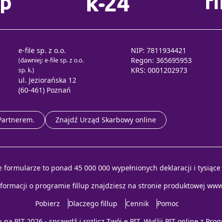
e-file sp. z o.o.
NIP: 7811934421
Regon: 365695953
(dawniej: e-file sp. z o.o.
KRS: 0001202973
sp. k.)
ul. Jeziorańska 12
(60-461) Poznań
 Partnerem.
Znajdź Urząd Skarbowy online
e formularze to ponad 45 000 000 wypełnionych deklaracji i tysiąc
nformacji o programie fillup znajdziesz na stronie produktowej
www.
Pobierz
Dlaczego fillup
Cennik
Pomoc
u na
PIT 2026
- sprawdź i rozlicz
Twój e PIT
. Wyślij
PIT online
z
Prog