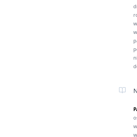
d
r
w
w
p
p
n
d
N
P
o
w
w