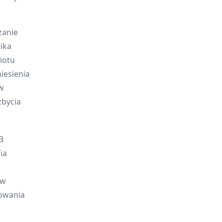
zanie
ika
iotu
niesienia
 w
zbycia
B
ia
 w
kowania