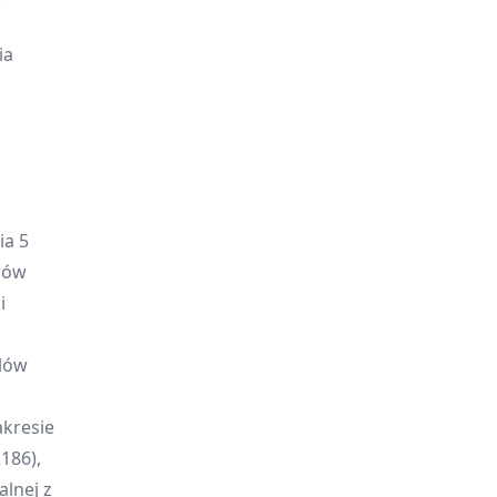
.
ia
ia 5
orów
i
elów
kresie
186),
alnej z