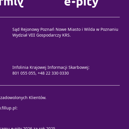
Sąd Rejonowy Poznań Nowe Miasto i Wilda w Poznaniu
Wydział VIII Gospodarczy KRS.
Infolinia Krajowej Informacji Skarbowej:
801 055 055, +48 22 330 0330
e zadowolonych Klientów.
fillup.pl
:
ramu e-pity 2026
za rok 2025.