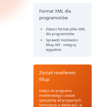
Format XML dla
programistów
Zobacz format pliku XML
dla programistów
Sprawdź możliwości
fillup API - integruj
wygodnie
Zostań resellerem
fillup
Dołącz do programu
resellerskiego i zostań
specjalistą od przyjaznych
formularzy, e-deklaracji i e-