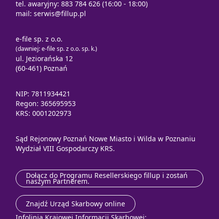
tel. awaryjny: 883 784 626 (16:00 - 18:00)
mail:
serwis@fillup.pl
e-file sp. z o.o.
(dawniej: e-file sp. z o.o. sp. k.)
ul. Jeziorańska 12
(60-461) Poznań
NIP: 7811934421
Regon: 365695953
KRS: 0001202973
Sąd Rejonowy Poznań Nowe Miasto i Wilda w Poznaniu
Wydział VIII Gospodarczy KRS.
Dołącz do Programu Resellerskiego fillup i zostań
naszym Partnerem.
Znajdź Urząd Skarbowy online
Infolinia Krajowej Informacji Skarbowej: