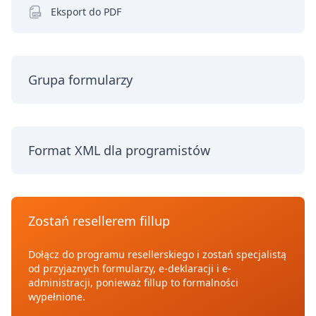
Eksport do PDF
Grupa formularzy
Format XML dla programistów
Zostań resellerem fillup
Dołącz do programu resellerskiego i zostań specjalistą
od przyjaznych formularzy, e-deklaracji i e-
administracji, ponieważ fillup to formalności
wypełnione.