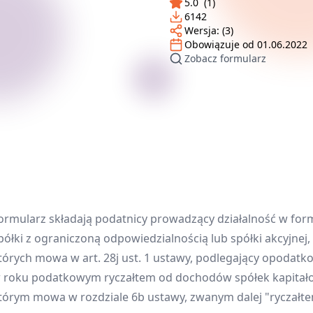
5.0
(
1
)
6142
Wersja:
(3)
Obowiązuje od
01.06.2022
Zobacz formularz
ormularz składają podatnicy prowadzący działalność w for
półki z ograniczoną odpowiedzialnością lub spółki akcyjnej,
tórych mowa w art. 28j ust. 1 ustawy, podlegający opodatk
 roku podatkowym ryczałtem od dochodów spółek kapitał
tórym mowa w rozdziale 6b ustawy, zwanym dalej "ryczałte