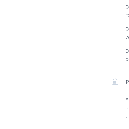
D
r
D
w
D
b
P
A
o
„