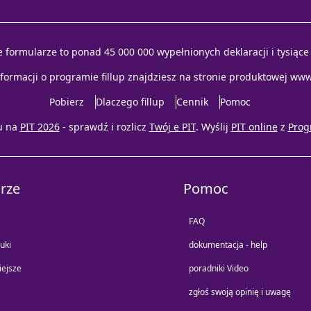
e formularze to ponad 45 000 000 wypełnionych deklaracji i tysiąc
nformacji o programie fillup znajdziesz na stronie produktowej
www.
Pobierz
Dlaczego fillup
Cennik
Pomoc
u na
PIT 2026
- sprawdź i rozlicz
Twój e PIT
. Wyślij
PIT online
z
Prog
rze
Pomoc
FAQ
uki
dokumentacja - help
iejsze
poradniki Video
zgłoś swoją opinię i uwagę