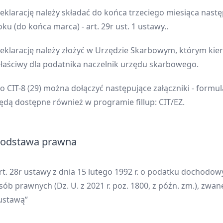
eklarację należy składać do końca trzeciego miesiąca nast
oku (do końca marca) - art. 29r ust. 1 ustawy..
eklarację należy złożyć w Urzędzie Skarbowym, którym kier
łaściwy dla podatnika naczelnik urzędu skarbowego.
o CIT-8 (29) można dołączyć następujące załączniki - formu
ędą dostępne również w programie fillup: CIT/EZ.
odstawa prawna
rt. 28r ustawy z dnia 15 lutego 1992 r. o podatku dochodo
sób prawnych (Dz. U. z 2021 r. poz. 1800, z późn. zm.), zwane
ustawą”