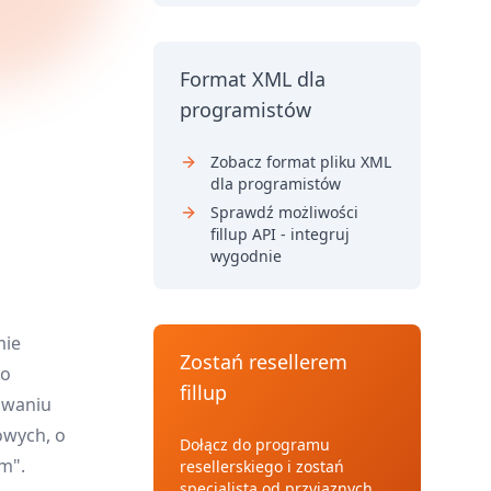
Format XML dla
programistów
Zobacz format pliku XML
dla programistów
Sprawdź możliwości
fillup API - integruj
wygodnie
mie
Zostań resellerem
 o
fillup
owaniu
owych, o
Dołącz do programu
m".
resellerskiego i zostań
specjalistą od przyjaznych