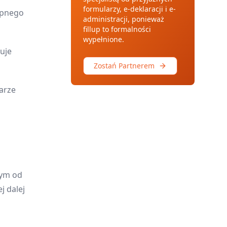
formularzy, e-deklaracji i e-
ępnego
administracji, ponieważ
fillup to formalności
wypełnione.
uje
Zostań Partnerem
larze
wym od
j dalej