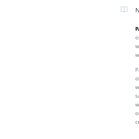
N
P
o
w
w
P
o
w
s
w
o
c