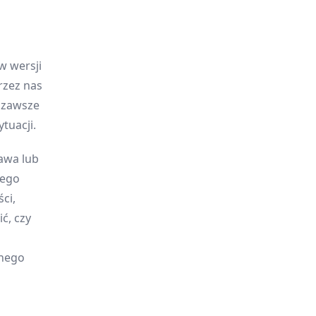
w wersji
rzez nas
y zawsze
tuacji.
awa lub
jego
ci,
ć, czy
onego