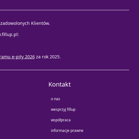
e zadowolonych Klientów.
fillup.pl
:
ramu e-pity 2026
za rok 2025.
Kontakt
o nas
wesprzyj fillup
współpraca
informacje prawne