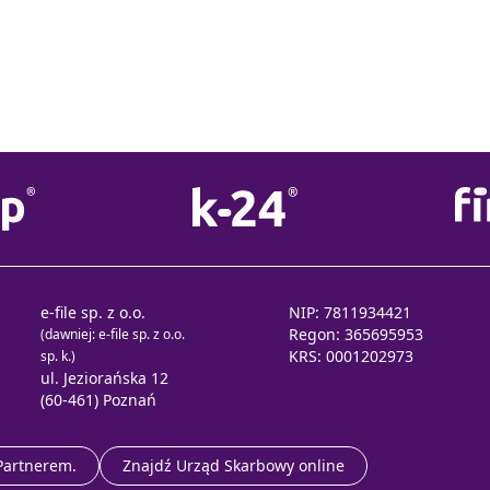
e-file sp. z o.o.
NIP: 7811934421
Regon: 365695953
(dawniej: e-file sp. z o.o.
KRS: 0001202973
sp. k.)
ul. Jeziorańska 12
(60-461) Poznań
 Partnerem.
Znajdź Urząd Skarbowy online