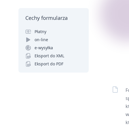
Cechy formularza
Płatny
on-line
e-wysyłka
Eksport do XML
Eksport do PDF
F
s
k
w
k