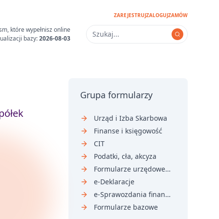
ZAREJESTRUJ
ZALOGUJ
ZAMÓW
sm, które wypełnisz online
ualizacji bazy:
2026-08-03
Grupa formularzy
półek
Urząd i Izba Skarbowa
Finanse i księgowość
CIT
Podatki, cła, akcyza
Formularze urzędowe i sądowe
e-Deklaracje
e-Sprawozdania finansowe
Formularze bazowe