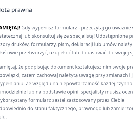
ota prawna
AMIĘTAJ!
Gdy wypełnisz formularz - przeczytaj go uważnie 
statecznej lub skonsultuj się ze specjalistą! Udostępnione p
zory druków, formularzy, pism, deklaracji lub umów należ
łaściwie przetworzyć, uzupełnić lub dopasować do swojej sy
amiętaj, że podpisując dokument kształtujesz nim swoje pr
bowiązki, zatem zachowaj należytą uwagę przy zmianach i 
ypełnianiu. Ze względu na niepowtarzalność każdej czynnoś
amodzielnie lub na podstawie opinii specjalisty musisz oceni
ykorzystany formularz zastał zastosowany przez Ciebie
dpowiednio do stanu faktycznego, prawnego lub zamierz
elu.