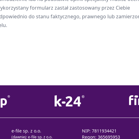
ykorzystany formularz zastał zastosowany przez Ciebie
dpowiednio do stanu faktycznego, prawnego lub zamierz
elu.
e-file sp. z o.o.
NIP: 7811934421
Regon: 365695953
(dawniej: e-file sp. z o.o.