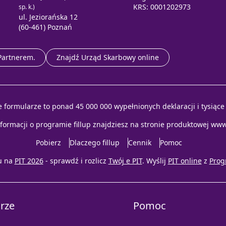
KRS: 0001202973
sp. k.)
ul. Jeziorańska 12
(60-461) Poznań
 Partnerem.
Znajdź Urząd Skarbowy online
e formularze to ponad 45 000 000 wypełnionych deklaracji i tysiąc
nformacji o programie fillup znajdziesz na stronie produktowej
www.
Pobierz
Dlaczego fillup
Cennik
Pomoc
u na
PIT 2026
- sprawdź i rozlicz
Twój e PIT
. Wyślij
PIT online
z
Prog
rze
Pomoc