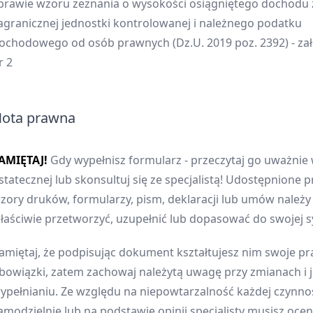
prawie wzoru zeznania o wysokości osiągniętego dochodu 
agranicznej jednostki kontrolowanej i należnego podatku
ochodowego od osób prawnych (Dz.U. 2019 poz. 2392) - zał
r 2
ota prawna
AMIĘTAJ!
Gdy wypełnisz formularz - przeczytaj go uważnie 
statecznej lub skonsultuj się ze specjalistą! Udostępnione p
zory druków, formularzy, pism, deklaracji lub umów należ
łaściwie przetworzyć, uzupełnić lub dopasować do swojej sy
amiętaj, że podpisując dokument kształtujesz nim swoje pr
bowiązki, zatem zachowaj należytą uwagę przy zmianach i 
ypełnianiu. Ze względu na niepowtarzalność każdej czynnoś
amodzielnie lub na podstawie opinii specjalisty musisz oceni