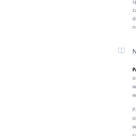
s
z
d
n
N
P
o
w
w
P
o
w
s