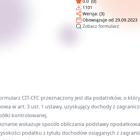
0.0
(
0
)
1101
Wersja:
(3)
Obowiązuje od
29.09.2023
Zobacz formularz
ormularz CIT-CFC przeznaczony jest dla podatników, o któr
owa w art. 3 ust. 1 ustawy, uzyskujący dochody z zagranicz
półki kontrolowanej.
eznanie wskazuje sposób obliczania podstawy opodatkowan
ysokości podatku z tytułu dochodów osiąganych z zagrani