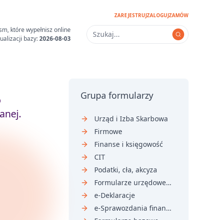
ZAREJESTRUJ
ZALOGUJ
ZAMÓW
sm, które wypełnisz online
ualizacji bazy:
2026-08-03
Grupa formularzy
o
anej.
Urząd i Izba Skarbowa
Firmowe
Finanse i księgowość
CIT
Podatki, cła, akcyza
Formularze urzędowe i sądowe
e-Deklaracje
e-Sprawozdania finansowe