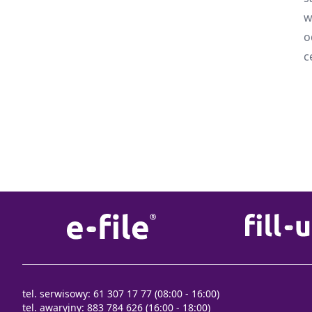
w
o
c
tel. serwisowy: 61 307 17 77 (08:00 - 16:00)
tel. awaryjny: 883 784 626 (16:00 - 18:00)