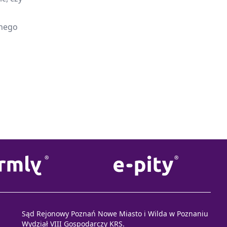
onego
Sąd Rejonowy Poznań Nowe Miasto i Wilda w Poznaniu
Wydział VIII Gospodarczy KRS.