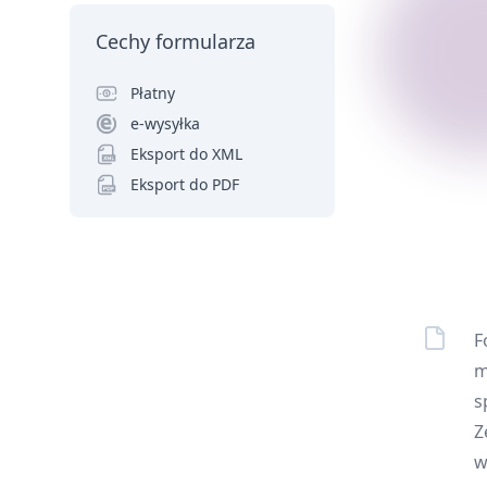
Cechy formularza
Płatny
e-wysyłka
Eksport do XML
Eksport do PDF
F
m
s
Z
w