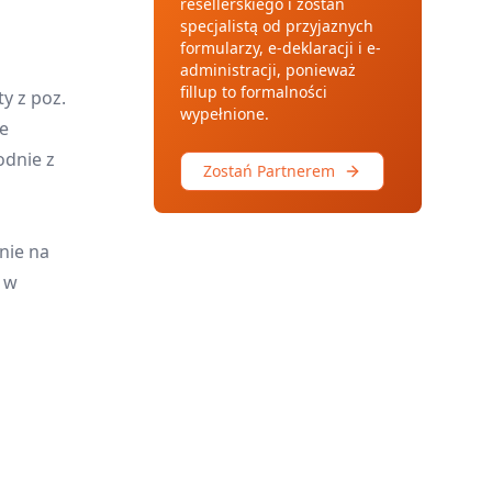
resellerskiego i zostań
specjalistą od przyjaznych
formularzy, e-deklaracji i e-
administracji, ponieważ
fillup to formalności
y z poz.
wypełnione.
ie
odnie z
Zostań Partnerem
nie na
 w