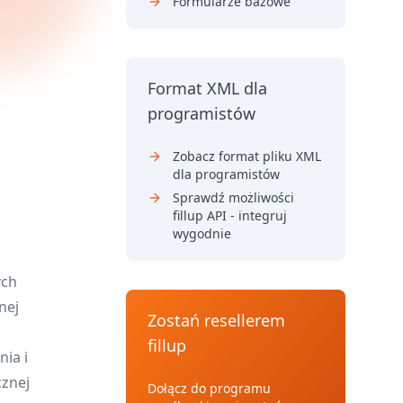
Formularze bazowe
Format XML dla
programistów
Zobacz format pliku XML
dla programistów
Sprawdź możliwości
fillup API - integruj
wygodnie
ych
nej
Zostań resellerem
fillup
ia i
cznej
Dołącz do programu