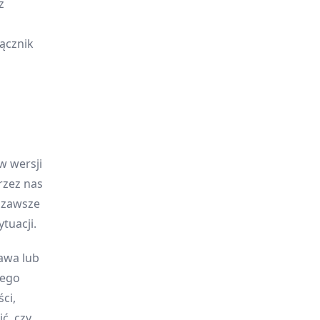
z
ącznik
w wersji
rzez nas
y zawsze
tuacji.
awa lub
jego
ci,
ć, czy