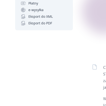
Płatny
e-wysyłka
Eksport do XML
Eksport do PDF
C
S
z
j
W
(