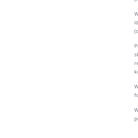
W
i
(
P
s
r
k
W
f
W
p