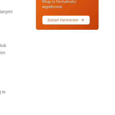
fillup to formalności
wypełnione.
 danymi
Zostań Partnerem
lub
kim
ę w