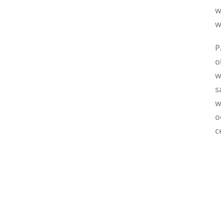
w
w
P
o
w
s
w
o
c