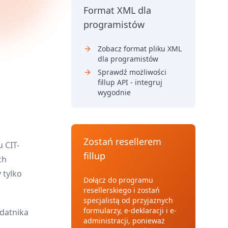
Format XML dla
programistów
Zobacz format pliku XML
dla programistów
Sprawdź możliwości
fillup API - integruj
wygodnie
Zostań resellerem
u CIT-
fillup
ch
 tylko
Dołącz do programu
resellerskiego i zostań
specjalistą od przyjaznych
formularzy, e-deklaracji i e-
odatnika
administracji, ponieważ