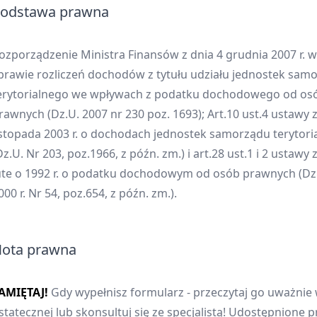
odstawa prawna
ozporządzenie Ministra Finansów z dnia 4 grudnia 2007 r. w
prawie rozliczeń dochodów z tytułu udziału jednostek sam
erytorialnego we wpływach z podatku dochodowego od os
rawnych (Dz.U. 2007 nr 230 poz. 1693); Art.10 ust.4 ustawy z
istopada 2003 r. o dochodach jednostek samorządu terytori
Dz.U. Nr 203, poz.1966, z późn. zm.) i art.28 ust.1 i 2 ustawy 
ute o 1992 r. o podatku dochodowym od osób prawnych (Dz.
000 r. Nr 54, poz.654, z późn. zm.).
ota prawna
AMIĘTAJ!
Gdy wypełnisz formularz - przeczytaj go uważnie 
statecznej lub skonsultuj się ze specjalistą! Udostępnione p