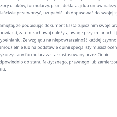
zory druków, formularzy, pism, deklaracji lub umów należ
łaściwie przetworzyć, uzupełnić lub dopasować do swojej sy
amiętaj, że podpisując dokument kształtujesz nim swoje pr
bowiązki, zatem zachowaj należytą uwagę przy zmianach i 
ypełnianiu. Ze względu na niepowtarzalność każdej czynnoś
amodzielnie lub na podstawie opinii specjalisty musisz oceni
ykorzystany formularz zastał zastosowany przez Ciebie
dpowiednio do stanu faktycznego, prawnego lub zamierz
elu.