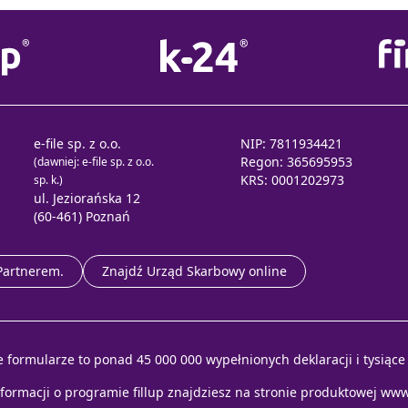
e-file sp. z o.o.
NIP: 7811934421
Regon: 365695953
(dawniej: e-file sp. z o.o.
KRS: 0001202973
sp. k.)
ul. Jeziorańska 12
(60-461) Poznań
 Partnerem.
Znajdź Urząd Skarbowy online
e formularze to ponad 45 000 000 wypełnionych deklaracji i tysiąc
nformacji o programie fillup znajdziesz na stronie produktowej
www.