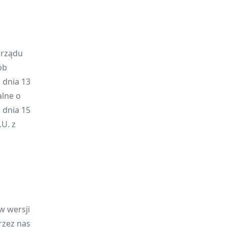
orządu
ób
 dnia 13
alne o
z dnia 15
U. z
w wersji
rzez nas