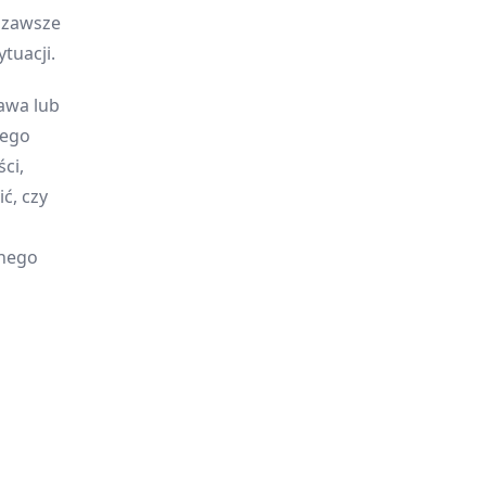
y zawsze
tuacji.
awa lub
jego
ci,
ć, czy
onego