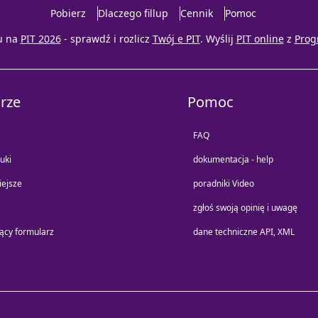
Pobierz
Dlaczego fillup
Cennik
Pomoc
u na
PIT 2026
- sprawdź i rozlicz
Twój e PIT
. Wyślij
PIT online
z
Prog
rze
Pomoc
FAQ
uki
dokumentacja - help
iejsze
poradniki Video
zgłoś swoją opinię i uwagę
jący formularz
dane techniczne API, XML