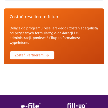
Zostań resellerem fillup
Dołącz do programu resellerskiego i zostań specjalistą
od przyjaznych formularzy, e-deklaracji i e-
administracji, ponieważ fillup to formalności
wypełnione.
Zostań Partnerem