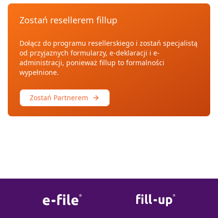
Zostań resellerem fillup
Dołącz do programu resellerskiego i zostań specjalistą
od przyjaznych formularzy, e-deklaracji i e-
administracji, ponieważ fillup to formalności
wypełnione.
Zostań Partnerem